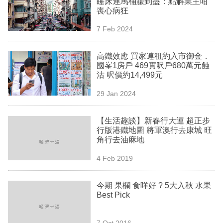
睡床連馬桶賺到盡：點解業主咁
業
喪心病狂
科
7 Feb 2024
技
高鐵效應 買家連租約入市御金．
職
國峯1房戶 469實呎戶680萬元蝕
沽 呎價約14,499元
場
29 Jan 2024
生
活
【生活趣談】新春行大運 超正步
行版港鐵地圖 將軍澳行去康城 旺
時
角行去油麻地
事
4 Feb 2019
專
欄
今期 果欄 食咩好 ? 5大入秋 水果
Best Pick
訂
閱
7 Oct 2016