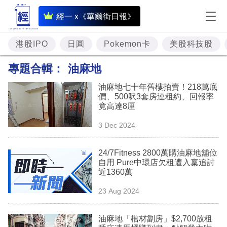
即
經一 x《華爾街日報》
時
財
港股IPO
日圓
Pokemon卡
美股科技股
經
專題合輯：
油麻地
專
油麻地七十年舊樓拍賣！218萬底
題
價、500呎3套房連租約、回報率
竟高達8厘
投
3 Dec 2024
資
樓
24/7Fitness 2800萬購油麻地舖位
自用 Pure中環店欠租遭入稟追討
市
近1360萬
理
23 Aug 2024
財
油麻地「棺材劏房」$2,700放租
商