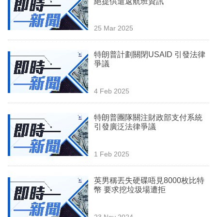
絕提供遣返航班資訊
業
科
25 Mar 2025
技
特朗普計劃關閉USAID 引發法律
職
爭議
場
4 Feb 2025
生
活
特朗普團隊關注財政部支付系統
引發廣泛法律爭議
時
事
1 Feb 2025
專
欄
英男稱丟失硬碟唔見8000枚比特
幣 要求挖垃圾場遭拒
訂
閱
23 Nov 2024