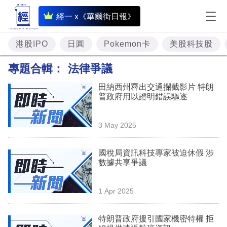
即
經一 x《華爾街日報》
時
財
港股IPO
日圓
Pokemon卡
美股科技股
經
專題合輯：
法律爭議
專
田納西州釋出交通攔截影片 特朗
題
普政府用以證明錯誤驅逐
投
3 May 2025
資
樓
國稅局資訊科技專家被迫休假 涉
數據共享爭議
市
理
1 Apr 2025
財
特朗普政府援引國家機密特權 拒
商