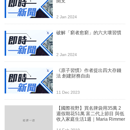
開支
業
科
2 Jan 2024
技
破解「窮者愈窮」的六大壞習慣
職
場
2 Jan 2024
生
活
《原子習慣》作者提出四大存錢
法 創建財務自由
時
事
11 Dec 2023
專
欄
【國際視野】買名牌袋用35萬 2
週假期花51萬 富二代上節目 與低
訂
收入家庭生活1週｜Maria Rimmer
閱
14 Feb 2019