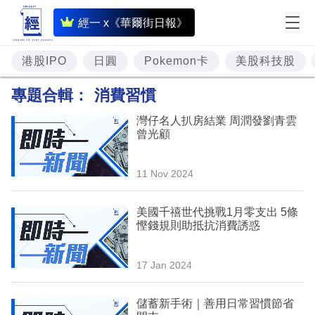
即
經一 x《華爾街日報》
時
財
港股IPO
日圓
Pokemon卡
美股科技股
經
專題合輯：
消費習慣
專
灣仔名人扒房結業 周潤發劉青雲
題
曾光顧
投
11 Nov 2024
資
樓
美國千禧世代挑戰1月零支出 5條
慳錢規則助抵抗消費誘惑
市
理
17 Jan 2024
財
儲蓄新手術｜善用日常習慣節省
商