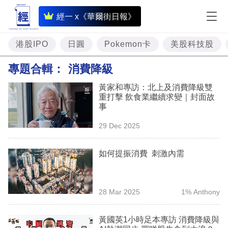
即
經一 x《華爾街日報》
時
財
港股IPO
日圓
Pokemon卡
美股科技股
經
專題合輯：
消費降級
專
黃家和專訪：北上及消費降級雙
題
重打擊 飲食業繼續求變｜封面故
事
投
29 Dec 2025
資
樓
如何提振消費 刺激內需
市
理
28 Mar 2025
1% Anthony
財
黃國英1小時足本專訪 消費降級與
商