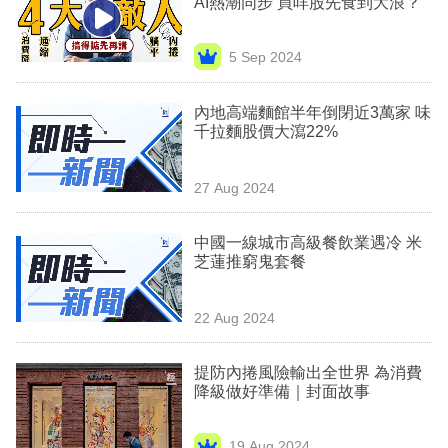
AI熱潮同步 買咩股先食到大浪？
業
科
5 Sep 2024
技
內地高端麵館半年倒閉近3萬家 味
職
千拉麵股價大瀉22%
場
27 Aug 2024
生
活
中國一線城市高級餐飲業遇冷 米
芝蓮推窮鬼套餐
時
事
22 Aug 2024
專
欄
提防內捲風險輸出全世界 為消費
降級做好準備｜封面故事
訂
閱
19 Aug 2024