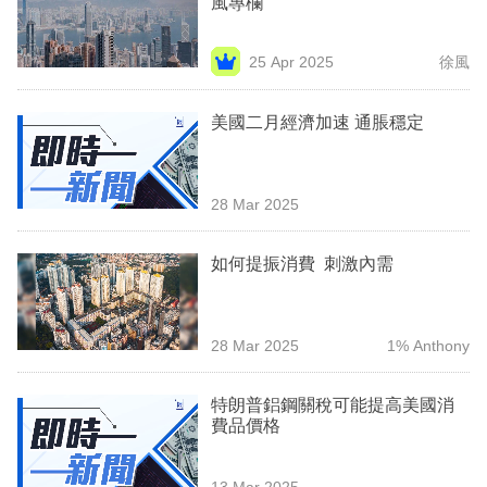
風專欄
業
科
25 Apr 2025
徐風
技
美國二月經濟加速 通脹穩定
職
場
28 Mar 2025
生
活
如何提振消費 刺激內需
時
事
28 Mar 2025
1% Anthony
專
欄
特朗普鋁鋼關稅可能提高美國消
費品價格
訂
閱
13 Mar 2025