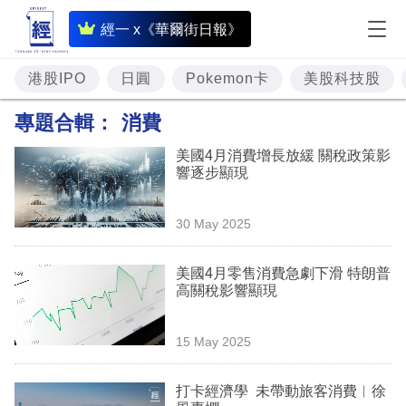
即
經一 x《華爾街日報》
時
財
港股IPO
日圓
Pokemon卡
美股科技股
經
專題合輯：
消費
專
美國4月消費增長放緩 關稅政策影
題
響逐步顯現
投
30 May 2025
資
樓
美國4月零售消費急劇下滑 特朗普
高關稅影響顯現
市
理
15 May 2025
財
打卡經濟學 未帶動旅客消費︳徐
商