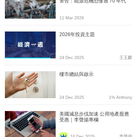
警告：能源危機恐慘過 70 年代
業
科
11 Mar 2026
技
2026年投資主題
職
場
24 Dec 2025
王玉麟
生
活
樓市總結與啟示
時
事
24 Dec 2025
1% Anthony
專
欄
美國減息步伐加速 公用地產股應
受惠｜李聲揚專欄
訂
閱
24 Dec 2025
李聲揚