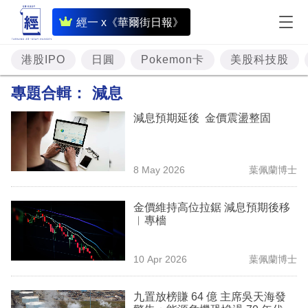
即
經一 x《華爾街日報》
時
財
港股IPO
日圓
Pokemon卡
美股科技股
經
專題合輯：
減息
專
減息預期延後 金價震盪整固
題
投
8 May 2026
葉佩蘭博士
資
樓
金價維持高位拉鋸 減息預期後移
︳專檣
市
理
10 Apr 2026
葉佩蘭博士
財
九置放榜賺 64 億 主席吳天海發
商