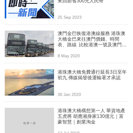
來回節省300元人民幣
業
科
25 Sep 2023
技
澳門金巴恢復港澳線服務 港珠澳
職
大橋金巴來往澳門價錢、時間
表、路線 比較港澳一號及澳門船
場
票收費班次
8 May 2020
生
活
港珠澳大橋免費通行延長3日至年
初九 傳媒揭發後運輸署才承認
時
事
30 Jan 2020
專
欄
港珠澳大橋構想第一人 華資地產
五虎將 胡應湘身家130億元｜富
訂
豪智慧｜創業淘金
閱
12 Jul 2019