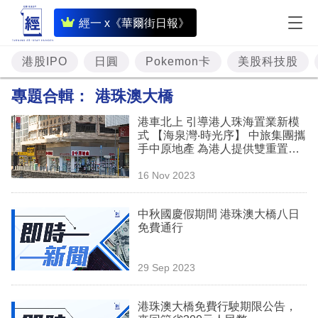
即
經一 x《華爾街日報》
時
財
港股IPO
日圓
Pokemon卡
美股科技股
經
專題合輯：
港珠澳大橋
專
港車北上 引導港人珠海置業新模
題
式 【海泉灣‧時光序】 中旅集團攜
手中原地產 為港人提供雙重置業
投
優惠 高達人民幣133萬元*(註3)
16 Nov 2023
資
樓
中秋國慶假期間 港珠澳大橋八日
免費通行
市
理
29 Sep 2023
財
港珠澳大橋免費行駛期限公告，
商