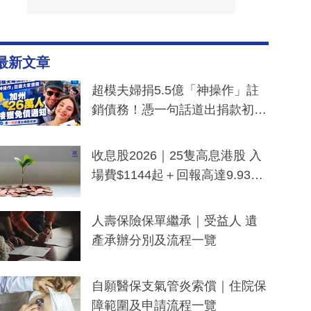
最新文章
超模夫婦捐5.5億「神操作」註
銷債務！憑一句話道出捐款初
衷：加州26萬人接獲免債通知、
一度被誤當詐騙手段
收息股2026｜25隻高息港股 入
場費$1144起＋回報高達9.93
厘！持續更新
人壽保險保單繼承｜受益人 遺
產承辦分別及流程一覽
自願醫保支氣管炎索償｜住院保
障範圍及申請流程一覽