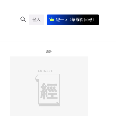
登入
經一 x《華爾街日報》
廣告