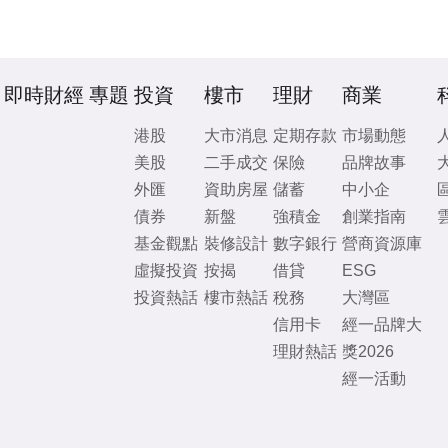
即時財經
專題
投資
樓市
理財
商業
港股
大市消息
定期存款
市場動態
美股
二手成交
保險
品牌故事
外匯
資助房屋
儲蓄
中小企
債券
新盤
強積金
創業指南
基金觀點
裝修設計
數字銀行
營商資源庫
虛擬投資
按揭
借貸
ESG
投資熱話
樓市熱話
稅務
大灣區
信用卡
經一品牌大
理財熱話
獎2026
經一活動