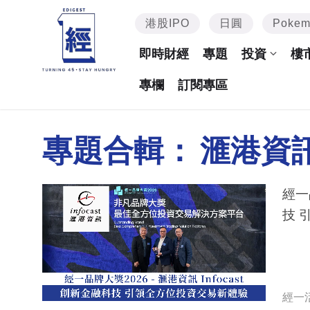
港股IPO
日圓
Poke
即時財經
專題
投資
樓
專欄
訂閱專區
專題合輯：
滙港資訊i
經一
技 
經一