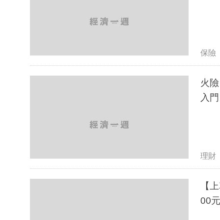
保險
火險
入門
理財
【上車族
00