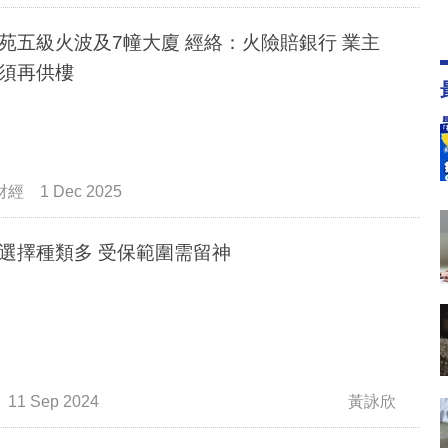
苑五級火波及7幢大廈 經絡：火險賠銀行 業主
須再供樓
財經
1 Dec 2025
選擇種類多 受保範圍需留神
11 Sep 2024
黃詠欣