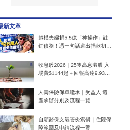
最新文章
超模夫婦捐5.5億「神操作」註
銷債務！憑一句話道出捐款初
衷：加州26萬人接獲免債通知、
一度被誤當詐騙手段
收息股2026｜25隻高息港股 入
場費$1144起＋回報高達9.93
厘！持續更新
人壽保險保單繼承｜受益人 遺
產承辦分別及流程一覽
自願醫保支氣管炎索償｜住院保
障範圍及申請流程一覽