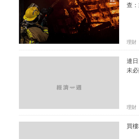
查：
理財
連日
未必
理財
買樓