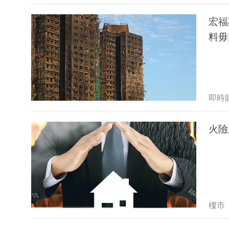
宏福
料毋
即時
火險
樓市