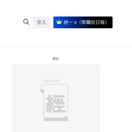
登入
經一 x《華爾街日報》
廣告