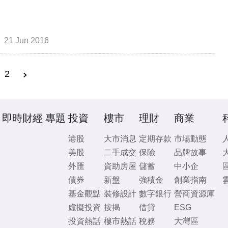
21 Jun 2016
2
即時財經
專題
投資
樓市
理財
商業
港股
大市消息
定期存款
市場動態
美股
二手成交
保險
品牌故事
外匯
資助房屋
儲蓄
中小企
債券
新盤
強積金
創業指南
基金觀點
裝修設計
數字銀行
營商資源庫
虛擬投資
按揭
借貸
ESG
投資熱話
樓市熱話
稅務
大灣區