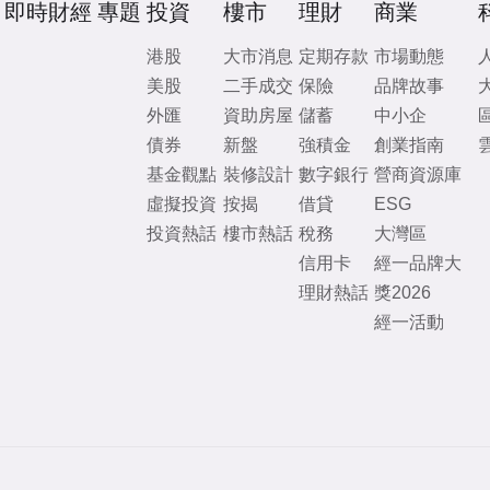
即時財經
專題
投資
樓市
理財
商業
港股
大市消息
定期存款
市場動態
美股
二手成交
保險
品牌故事
外匯
資助房屋
儲蓄
中小企
債券
新盤
強積金
創業指南
基金觀點
裝修設計
數字銀行
營商資源庫
虛擬投資
按揭
借貸
ESG
投資熱話
樓市熱話
稅務
大灣區
信用卡
經一品牌大
理財熱話
獎2026
經一活動