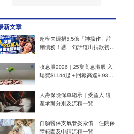
最新文章
超模夫婦捐5.5億「神操作」註
銷債務！憑一句話道出捐款初
衷：加州26萬人接獲免債通知、
一度被誤當詐騙手段
收息股2026｜25隻高息港股 入
場費$1144起＋回報高達9.93
厘！持續更新
人壽保險保單繼承｜受益人 遺
產承辦分別及流程一覽
自願醫保支氣管炎索償｜住院保
障範圍及申請流程一覽