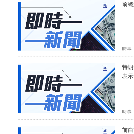
前總
時事
特朗
表示
時事
前白