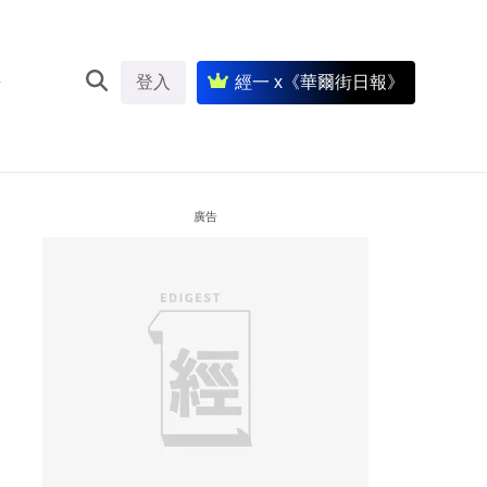
登入
經一 x《華爾街日報》
廣告