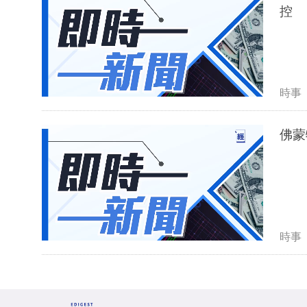
控
時事
佛蒙
時事