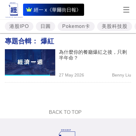
即
經一 x《華爾街日報》
時
財
港股IPO
日圓
Pokemon卡
美股科技股
經
專題合輯：
爆紅
專
為什麼你的餐廳爆紅之後，只剩
題
半年命？
投
27 May 2026
Benny Liu
資
樓
市
理
BACK TO TOP
財
商