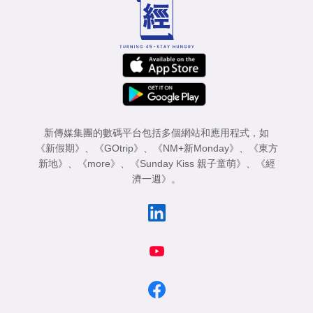
業
科
技
職
場
新傳媒集團的數碼平台包括多個網站和應用程式，如
生
《新假期》
、
《GOtrip》
、
《NM+新Monday》
、
《東方
活
新地》
、
《more》
、
《Sunday Kiss 親子童萌》
、
《經
濟一週》
。
時
事
專
欄
訂
閱