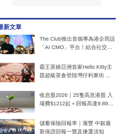
最新文章
The Club推出首個專為港企而設
「AI CMO」平台！結合社交聆
聽與廣東話大模型 助中小企數
分鐘生成「貼地」宣傳短片
霸王茶姬亞洲首家Hello Kitty主
題超級茶倉登陸灣仔利東街 推
出首創「伯爵紅茶色」Hello Kitt
y及香港限定特調系列
收息股2026｜25隻高息港股 入
場費$1212起＋回報高達9.89
厘！持續更新
儲蓄保險回報率｜滙豐 中銀最
新保證回報一覽及揀選須知