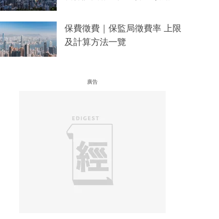
保費徵費｜保監局徵費率 上限
及計算方法一覽
廣告