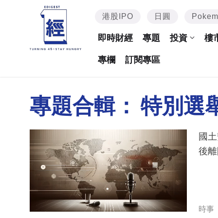
港股IPO
日圓
Poke
即時財經
專題
投資
樓
專欄
訂閱專區
專題合輯：
特別選
國土
後離
時事