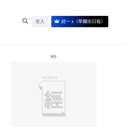
登入
經一 x《華爾街日報》
廣告