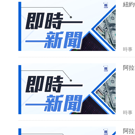
紐約
時事
阿拉
時事
阿拉