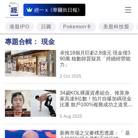
即
經一 x《華爾街日報》
時
財
港股IPO
日圓
Pokemon卡
美股科技股
經
專題合輯：
現金
專
卓悅18個月巨虧2.8億元 現金僅3
題
90萬 核數師質疑其「持續經營能
力」
投
2 Oct 2025
資
樓
34歲KOL裸露資產組合、推算身
家高達8位數！拍片自爆加碼現金
市
比重 散戶100%複雜成功之道竟
「無覺好瞓」
理
5 Aug 2025
財
新興市場之父麥樸思透露：「 基
商