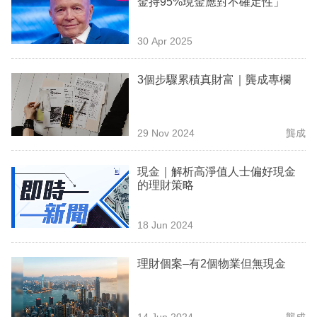
金持95%現金應對不確定性」
業
科
30 Apr 2025
技
3個步驟累積真財富｜龔成專欄
職
場
29 Nov 2024
龔成
生
活
現金｜解析高淨值人士偏好現金
的理財策略
時
事
18 Jun 2024
專
欄
理財個案–有2個物業但無現金
訂
閱
14 Jun 2024
龔成