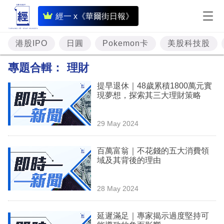
即
經一 x《華爾街日報》
時
財
港股IPO
日圓
Pokemon卡
美股科技股
經
專題合輯：
理財
專
提早退休｜48歲累積1800萬元實
題
現夢想，探索其三大理財策略
投
29 May 2024
資
樓
百萬富翁｜不花錢的五大消費領
域及其背後的理由
市
理
28 May 2024
財
延遲滿足｜專家揭示過度堅持可
商