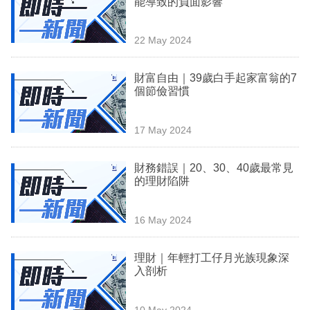
能導致的負面影響
業
科
22 May 2024
技
財富自由｜39歲白手起家富翁的7
職
個節儉習慣
場
17 May 2024
生
活
財務錯誤｜20、30、40歲最常見
的理財陷阱
時
事
16 May 2024
專
欄
理財｜年輕打工仔月光族現象深
入剖析
訂
閱
10 May 2024