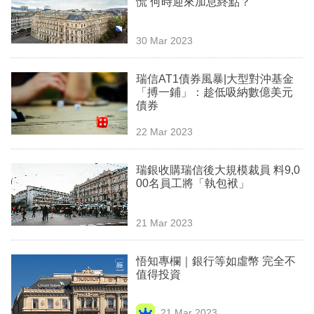
慌 何時迎來加息終點？
業
科
30 Mar 2023
技
瑞信AT1債券風暴|大型對沖基金
職
「搏一鋪」：趁低吸納數億美元
債券
場
22 Mar 2023
生
活
瑞銀收購瑞信後大規模裁員 料9,0
00名員工將「執包袱」
時
事
21 Mar 2023
專
欄
悟知專欄｜銀行等如虛幣 完全不
值得投資
訂
閱
21 Mar 2023