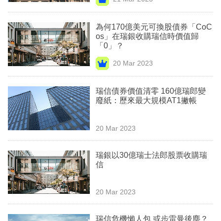
專
區
為何170億美元可換股債券「CoC
os」在瑞銀收購瑞信時價值歸
「0」？
20 Mar 2023
瑞信債券價值清零 160億瑞郎變
廢紙：歷來最大規模AT1撇帳
20 Mar 2023
瑞銀以30億瑞士法郎股票收購瑞
信
20 Mar 2023
瑞信危機懶人包 或步雷曼後塵？