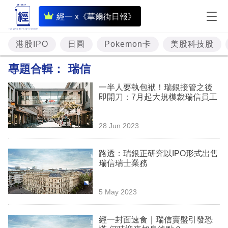
即
經一 x《華爾街日報》
時
財
港股IPO
日圓
Pokemon卡
美股科技股
經
專題合輯：
瑞信
專
一半人要執包袱！瑞銀接管之後
題
即開刀：7月起大規模裁瑞信員工
投
28 Jun 2023
資
樓
路透：瑞銀正研究以IPO形式出售
瑞信瑞士業務
市
理
5 May 2023
財
經一封面速食｜瑞信賣盤引發恐
商