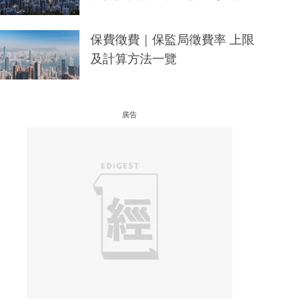
保費徵費｜保監局徵費率 上限
及計算方法一覽
廣告