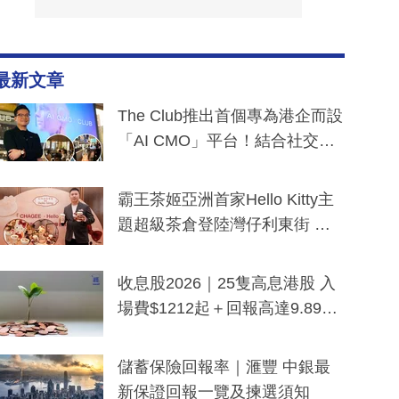
最新文章
The Club推出首個專為港企而設
「AI CMO」平台！結合社交聆
聽與廣東話大模型 助中小企數
分鐘生成「貼地」宣傳短片
霸王茶姬亞洲首家Hello Kitty主
題超級茶倉登陸灣仔利東街 推
出首創「伯爵紅茶色」Hello Kitt
y及香港限定特調系列
收息股2026｜25隻高息港股 入
場費$1212起＋回報高達9.89
厘！持續更新
儲蓄保險回報率｜滙豐 中銀最
新保證回報一覽及揀選須知