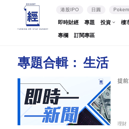
港股IPO
日圓
Poke
即時財經
專題
投資
樓
專欄
訂閱專區
專題合輯：
生活
提前
理財