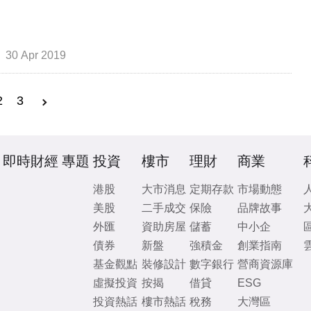
30 Apr 2019
2
3
即時財經
專題
投資
樓市
理財
商業
港股
大市消息
定期存款
市場動態
美股
二手成交
保險
品牌故事
外匯
資助房屋
儲蓄
中小企
債券
新盤
強積金
創業指南
基金觀點
裝修設計
數字銀行
營商資源庫
虛擬投資
按揭
借貸
ESG
投資熱話
樓市熱話
稅務
大灣區