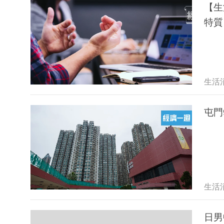
【生
特質
生活
屯門
生活
日男