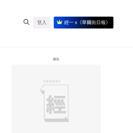
登入
經一 x《華爾街日報》
廣告