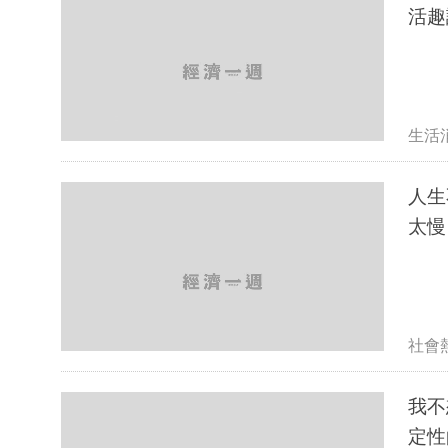
活趣
生活
人生
太慢
社會
我不
定性