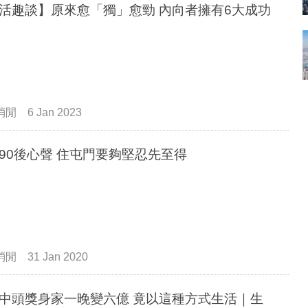
活趣談】原來愈「獨」愈勁 內向者擁有6大成功
消閒
6 Jan 2023
90後心聲 住屯門要夠堅忍先至得
消閒
31 Jan 2020
中頭獎身家一晚變六億 竟以這種方式生活｜生