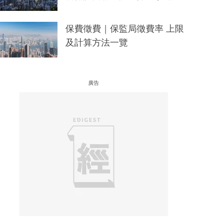
保費徵費｜保監局徵費率 上限
及計算方法一覽
廣告