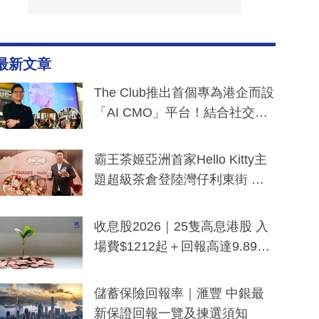
最新文章
The Club推出首個專為港企而設
「AI CMO」平台！結合社交聆
聽與廣東話大模型 助中小企數
分鐘生成「貼地」宣傳短片
霸王茶姬亞洲首家Hello Kitty主
題超級茶倉登陸灣仔利東街 推
出首創「伯爵紅茶色」Hello Kitt
y及香港限定特調系列
收息股2026｜25隻高息港股 入
場費$1212起＋回報高達9.89
厘！持續更新
儲蓄保險回報率｜滙豐 中銀最
新保證回報一覽及揀選須知