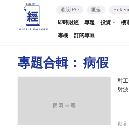
港股IPO
匯金
Poke
即時財經
專題
投資
樓
專欄
訂閱專區
專題合輯：
病假
對工
射波｜
職場