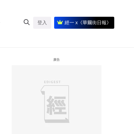
登入
經一 x《華爾街日報》
廣告