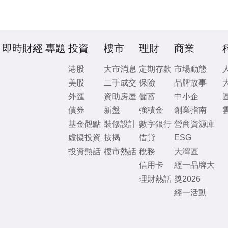
即時財經
專題
投資
樓市
理財
商業
港股
大市消息
定期存款
市場動態
美股
二手成交
保險
品牌故事
外匯
資助房屋
儲蓄
中小企
債券
新盤
強積金
創業指南
基金觀點
裝修設計
數字銀行
營商資源庫
虛擬投資
按揭
借貸
ESG
投資熱話
樓市熱話
稅務
大灣區
信用卡
經一品牌大
理財熱話
獎2026
經一活動