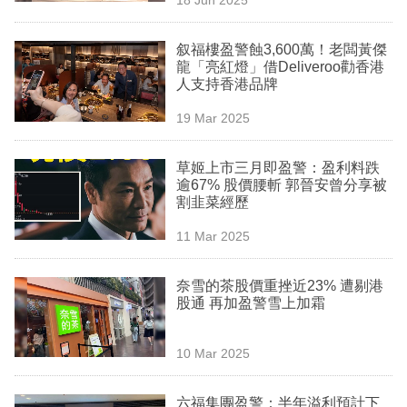
專
區
叙福樓盈警蝕3,600萬！老闆黃傑
龍「亮紅燈」借Deliveroo勸香港
人支持香港品牌
19 Mar 2025
草姬上市三月即盈警：盈利料跌
逾67% 股價腰斬 郭晉安曾分享被
割韭菜經歷
11 Mar 2025
奈雪的茶股價重挫近23% 遭剔港
股通 再加盈警雪上加霜
10 Mar 2025
六福集團盈警：半年溢利預計下