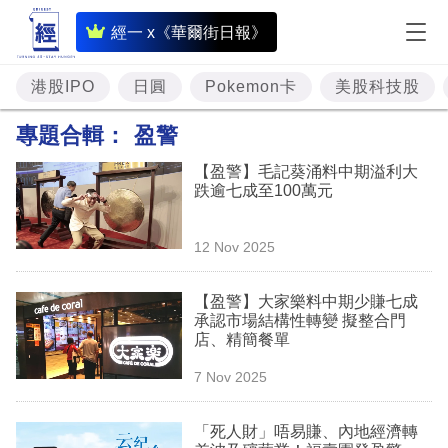
即
經一 x《華爾街日報》
時
財
港股IPO
日圓
Pokemon卡
美股科技股
經
專題合輯：
盈警
專
【盈警】毛記葵涌料中期溢利大
題
跌逾七成至100萬元
投
12 Nov 2025
資
樓
【盈警】大家樂料中期少賺七成
承認市場結構性轉變 擬整合門
市
店、精簡餐單
理
7 Nov 2025
財
「死人財」唔易賺、內地經濟轉
商