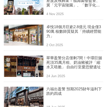
差波及殯葬業！福壽園發盈警、
業
冀「元宇宙陵園」、「數字化祠
堂」供奉先人殺出血路
科
4 Nov 2025
技
卓悅18個月巨虧2.8億元 現金僅3
職
90萬 核數師質疑其「持續經營能
力」
場
2 Oct 2025
生
活
翠華盈警分店僅剩7間！中環巨舖
死頂35萬月租、奶油豬被評「縮
時
水又唔脆」 自由行至愛恐變遺址
事
24 Jun 2025
專
欄
六福出盈警 預期2025財年溢利下
跌約四成
訂
閱
18 Jun 2025