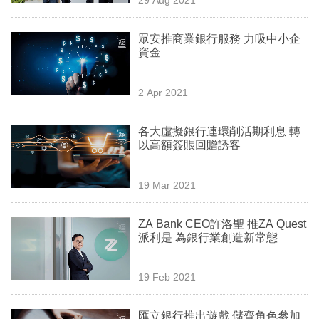
專
區
眾安推商業銀行服務 力吸中小企
資金
2 Apr 2021
各大虛擬銀行連環削活期利息 轉
以高額簽賬回贈誘客
19 Mar 2021
ZA Bank CEO許洛聖 推ZA Quest
派利是 為銀行業創造新常態
19 Feb 2021
匯立銀行推出遊戲 儲齊角色參加