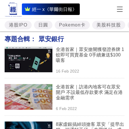
即
經一 x《華爾街日報》
時
財
港股IPO
日圓
Pokemon卡
美股科技股
經
專題合輯：
眾安銀行
專
全港首家｜眾安搶閘獲發證券牌 1
題
蚊即可買賣基金 0手續兼送$100
吸客
投
16 Feb 2022
資
樓
全港首家｜訪港內地客可在眾安
開戶 不設最低存款要求 滿足在港
市
金融需求
理
6 Feb 2022
財
8家虛銀搞綽頭搶客 眾安「提早出
商