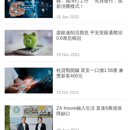
糧」福澤打工仔 「先買後付」成
業
新消費模式！
科
15 Jan 2022
技
虛銀連削活期息 平安壹賬通爬頭
職
0.6厘息稱冠
場
19 Nov 2021
生
活
稅貸戰開鑼 眾安一口價1.58厘 兼
獎新客400元
時
事
23 Oct 2021
專
欄
ZA Insure融入生活 直達6萬億保
障缺口
訂
閱
29 Aug 2021