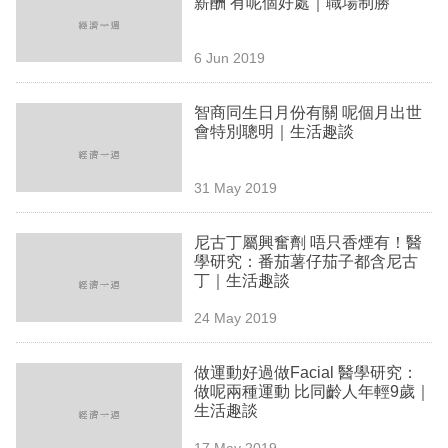
薪酬 有呢個好處｜職場制勝
業
科
6 Jun 2019
技
智商同生日月份有關 呢個月出世
職
會特別聰明｜生活趣談
場
31 May 2019
生
活
尼古丁屬興奮劑 唔只香煙有！醫
學研究：番茄薯仔茄子都含尼古
時
丁｜生活趣談
事
24 May 2019
專
欄
做運動好過做Facial 醫學研究：
做呢兩種運動 比同齡人年輕9歲｜
訂
生活趣談
閱
17 May 2019