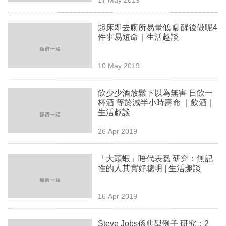
專
區
起床即去廁所易暈低 瞓醒後做呢4
件事易短命｜生活趣談
10 May 2019
飲少少酒放鬆下以為無害 日飲一
杯酒 等於減半小時壽命 ｜飲酒｜
生活趣談
26 Apr 2019
「大頭蝦」唔代表蠢 研究：無記
性的人其實好聰明 | 生活趣談
16 Apr 2019
Steve Jobs係典型例子 研究：2