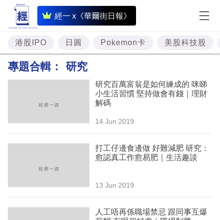
即
經一 x《華爾街日報》
時
財
港股IPO
日圓
Pokemon卡
美股科技股
經
專題合輯：
研究
專
研究百萬富翁是如何練成的 咪睇
題
小生活習慣 堅持做會有錢｜理財
解碼
投
14 Jun 2019
資
樓
打工仔邊食邊做 好難減肥 研究：
愈認真工作愈易肥｜生活趣談
市
理
13 Jun 2019
財
人工唔再係職場禁忌 跟同事互爆
商