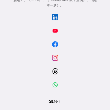
新地》
、
《more》
、
《Sunday Kiss 親子童萌》
、
《經
濟一週》
。