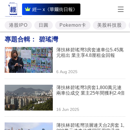
即
經一 x《華爾街日報》
時
財
港股IPO
日圓
Pokemon卡
美股科技股
經
專題合輯：
碧瑤灣
專
薄扶林碧瑤灣3房套連車位5.45萬
題
元租出 業主享4.8厘租金回報
投
6 Aug 2025
資
樓
薄扶林碧瑤灣3房套1,800萬元連
兩車位成交 業主25年間獲利2.4倍
市
理
16 Jun 2025
財
薄扶林碧瑤灣頂層連天台2房套 1,
商