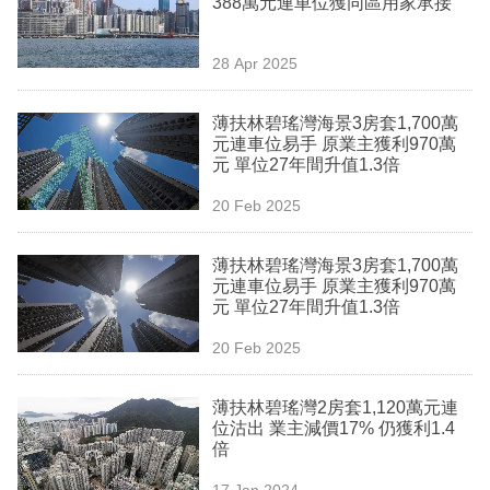
388萬元連車位獲同區用家承接
業
科
28 Apr 2025
技
薄扶林碧瑤灣海景3房套1,700萬
職
元連車位易手 原業主獲利970萬
元 單位27年間升值1.3倍
場
20 Feb 2025
生
活
薄扶林碧瑤灣海景3房套1,700萬
元連車位易手 原業主獲利970萬
時
元 單位27年間升值1.3倍
事
20 Feb 2025
專
欄
薄扶林碧瑤灣2房套1,120萬元連
位沽出 業主減價17% 仍獲利1.4
訂
倍
閱
17 Jan 2024