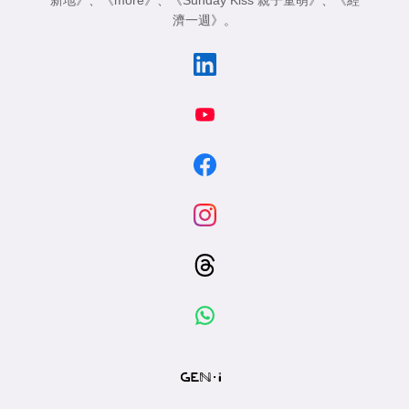
新地》
、
《more》
、
《Sunday Kiss 親子童萌》
、
《經
濟一週》
。