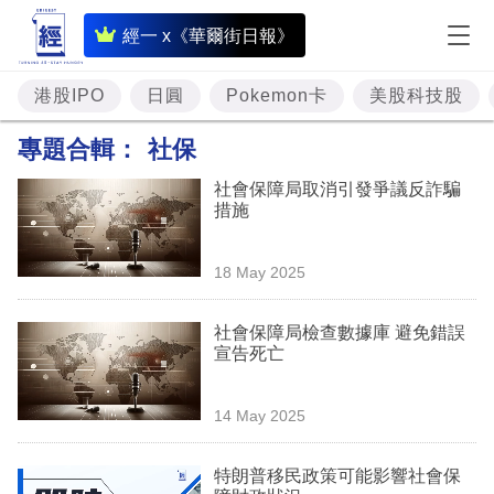
即
經一 x《華爾街日報》
時
財
港股IPO
日圓
Pokemon卡
美股科技股
經
專題合輯：
社保
專
社會保障局取消引發爭議反詐騙
題
措施
投
18 May 2025
資
樓
社會保障局檢查數據庫 避免錯誤
宣告死亡
市
理
14 May 2025
財
特朗普移民政策可能影響社會保
商