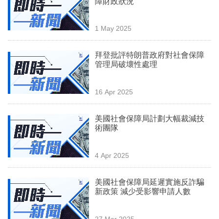
障財政狀況
業
科
1 May 2025
技
拜登批評特朗普政府對社會保障
職
管理局破壞性處理
場
16 Apr 2025
生
活
美國社會保障局計劃大幅裁減技
術團隊
時
事
4 Apr 2025
專
欄
美國社會保障局延遲實施反詐騙
新政策 減少受影響申請人數
訂
閱
27 Mar 2025