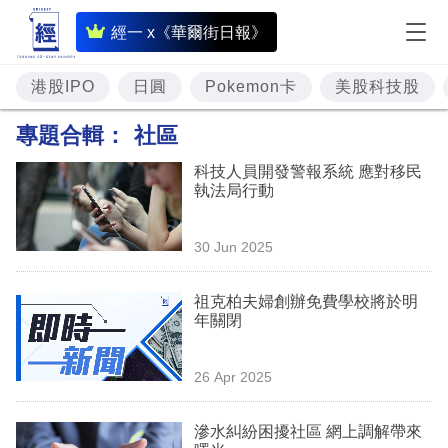
即
經一 x《華爾街日報》
時
財
港股IPO
日圓
Pokemon卡
美股科技股
經
專題合輯：
社區
專
科技人員開發警報系統 應對移民
題
執法局行動
投
30 Jun 2025
資
樓
祖克柏夫婦創辦免費學校將於明
年關閉
市
理
26 Apr 2025
財
滲水糾紛困擾社區 網上調解帶來
商