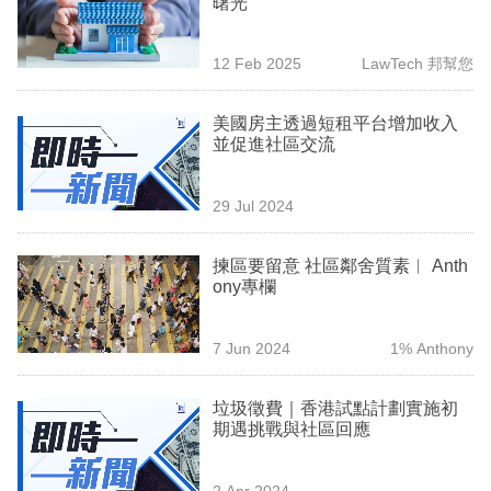
曙光
業
科
12 Feb 2025
LawTech 邦幫您
技
美國房主透過短租平台增加收入
職
並促進社區交流
場
29 Jul 2024
生
活
揀區要留意 社區鄰舍質素︳ Anth
ony專欄
時
事
7 Jun 2024
1% Anthony
專
欄
垃圾徵費｜香港試點計劃實施初
期遇挑戰與社區回應
訂
閱
2 Apr 2024