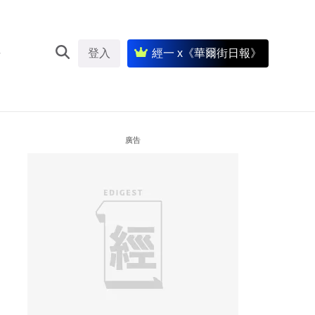
登入
經一 x《華爾街日報》
廣告