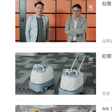
顛覆
品牌
鎧耀
投資
Ar