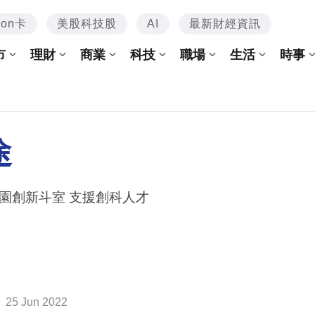
mon卡
美股科技股
AI
最新財經資訊
市
理財
商業
科技
職場
生活
時事
途
園創新斗室 支援創科人才
25 Jun 2022