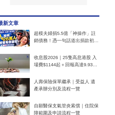
最新文章
超模夫婦捐5.5億「神操作」註
銷債務！憑一句話道出捐款初
衷：加州26萬人接獲免債通知、
一度被誤當詐騙手段
收息股2026｜25隻高息港股 入
場費$1144起＋回報高達9.93
厘！持續更新
人壽保險保單繼承｜受益人 遺
產承辦分別及流程一覽
自願醫保支氣管炎索償｜住院保
障範圍及申請流程一覽