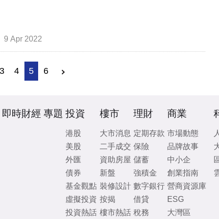
9 Apr 2022
3
4
5
6
即時財經
專題
投資
樓市
理財
商業
港股
大市消息
定期存款
市場動態
美股
二手成交
保險
品牌故事
外匯
資助房屋
儲蓄
中小企
債券
新盤
強積金
創業指南
基金觀點
裝修設計
數字銀行
營商資源庫
虛擬投資
按揭
借貸
ESG
投資熱話
樓市熱話
稅務
大灣區