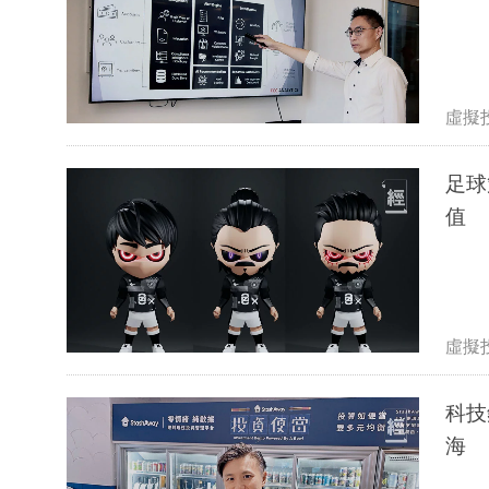
虛擬
足球策
值
虛擬
科技
海