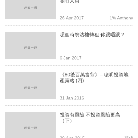
啲冇人買
業
科
26 Apr 2017
1% Anthony
技
呢個時勢沽樓轉租 你跟唔跟？
職
場
6 Jan 2017
生
活
《80後百萬富翁》– 聰明投資地
產策略 (四)
時
事
31 Jan 2016
專
欄
投資有風險 不投資風險更高
（下）
訂
閱
29 Aug 2015
龔成