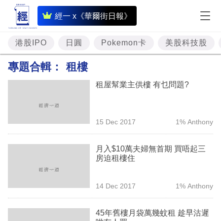
即
經一 x《華爾街日報》
時
財
港股IPO
日圓
Pokemon卡
美股科技股
經
專題合輯：
租樓
專
租屋幫業主供樓 有乜問題?
題
投
15 Dec 2017
1% Anthony
資
樓
月入$10萬夫婦無首期 買唔起三
房迫租樓住
市
理
14 Dec 2017
1% Anthony
財
45年舊樓月袋萬幾蚊租 趁早沽遲
商