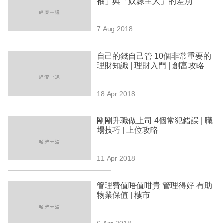
袖」與「奴隸主人」的差別
業
科
7 Aug 2018
技
自己的錢自己管 10個非常重要的
職
理財知識 | 理財入門 | 創富攻略
場
18 Apr 2018
生
活
剛剛升職做上司 4個常犯錯誤 | 職
場技巧 | 上位攻略
時
事
11 Apr 2018
專
欄
管理費值唔值咁貴 管理得好 有助
物業保值 | 樓市
訂
閱
6 Apr 2018