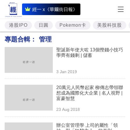
即
經一 x《華爾街日報》
時
財
港股IPO
日圓
Pokemon卡
美股科技股
經
專題合輯：
管理
專
聖誕新年使大咗 13個慳錢小技巧
題
學齊有錢剩 | 儲蓄
投
3 Jan 2019
資
樓
20萬元人民幣起家 柳傳志帶領聯
想成為國際化大企業 | 名人視野 |
市
富豪智慧
理
23 Aug 2018
財
辦公室管理學 上司的屬性「領
商