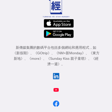
業
科
技
職
場
新傳媒集團的數碼平台包括多個網站和應用程式，如
生
《新假期》
、
《GOtrip》
、
《NM+新Monday》
、
《東方
活
新地》
、
《more》
、
《Sunday Kiss 親子童萌》
、
《經
濟一週》
。
時
事
專
欄
訂
閱