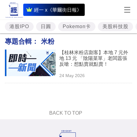
即
經一 x《華爾街日報》
時
財
港股IPO
日圓
Pokemon卡
美股科技股
經
專題合輯：
米粉
專
【桂林米粉店劏客】本地 7 元外
題
地 13 元 「陰陽菜單」老闆囂張
反嗆：想點賣就點賣！
投
24 May 2026
資
樓
市
理
BACK TO TOP
財
商