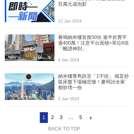
百萬元成泡影
12 Jan 2024
薈鳴納米樓首推50伙 逾半折實平
過400萬！注意平台面積=單位6倍
「離譜神則」
4 Jan 2024
納米樓菁雋跌至「1字頭」 揭盲炒
龍床盤下場極悲慘！麥明詩全家
都炒埋一份
3 Jan 2024
1
2
3
…
5
BACK TO TOP