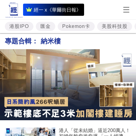
即
經一 x《華爾街日報》
時
財
港股IPO
匯金
Pokemon卡
美股科技股
經
專題合輯：
納米樓
專
題
投
資
樓
市
理
財
港人「從未結婚」逼近200萬人！
商