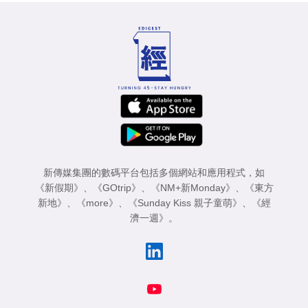
新傳媒集團的數碼平台包括多個網站和應用程式，如
《新假期》
、
《GOtrip》
、
《NM+新Monday》
、
《東方
新地》
、
《more》
、
《Sunday Kiss 親子童萌》
、
《經
濟一週》
。