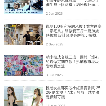
初婚年齡愈推愈遲 「一人經濟」
業
催生無上限商機：納米樓死而反
生？
科
2 Jun 2026
技
觀塘130呎究極納米樓！業主硬塞
職
「豪宅風」裝修變三房一廳加旋
轉樓梯 設計師現身解說：按照上
場
帝要求去做
2 Sep 2025
生
活
納米樓成交飆三成、回報「爆4」
筍過做定期存款！拆解樓市垃圾
時
變瑰寶之迷
事
3 Jun 2025
專
欄
性感女星郭奕芯小紅書賣香閨 25
2呎納米樓「7球」蝕放：越早決
訂
定價錢可議
閱
16 May 2025