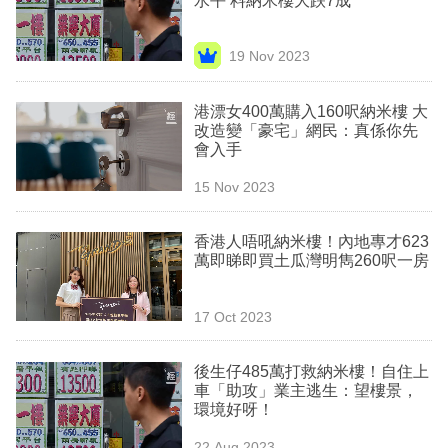
水平 料納米樓大跌7成
業
19 Nov 2023
科
技
港漂女400萬購入160呎納米樓 大
職
改造變「豪宅」網民：真係你先
會入手
場
15 Nov 2023
生
活
香港人唔吼納米樓！內地專才623
萬即睇即買土瓜灣明雋260呎一房
時
事
17 Oct 2023
專
欄
後生仔485萬打救納米樓！自住上
車「助攻」業主逃生：望樓景，
訂
環境好呀！
閱
22 Aug 2023