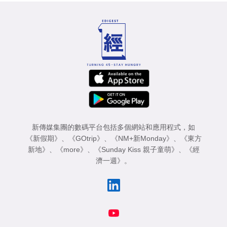
新傳媒集團的數碼平台包括多個網站和應用程式，如
《新假期》
、
《GOtrip》
、
《NM+新Monday》
、
《東方
新地》
、
《more》
、
《Sunday Kiss 親子童萌》
、
《經
濟一週》
。