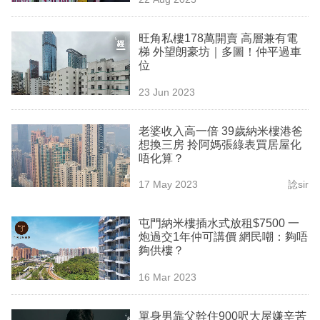
專
區
旺角私樓178萬開賣 高層兼有電
梯 外望朗豪坊｜多圖！仲平過車
位
23 Jun 2023
老婆收入高一倍 39歲納米樓港爸
想換三房 拎阿媽張綠表買居屋化
唔化算？
17 May 2023
諗sir
屯門納米樓插水式放租$7500 一
炮過交1年仲可講價 網民嘲：夠唔
夠供樓？
16 Mar 2023
單身男靠父幹住900呎大屋嫌辛苦