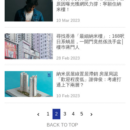
原因曝光獲網民力撐：寧願住納
米樓！
10 Mar 2023
尋找香港「最細納米樓」：168呎
日系蝸居，一開門竟然係洗手盆│
樓巿蔣門人
28 Feb 2023
納米居屋綠置居滯銷 房屋局認
「歡迎程度低」謝偉俊：考慮打
通上下兩層？
10 Feb 2023
1
2
3
4
5
BACK TO TOP