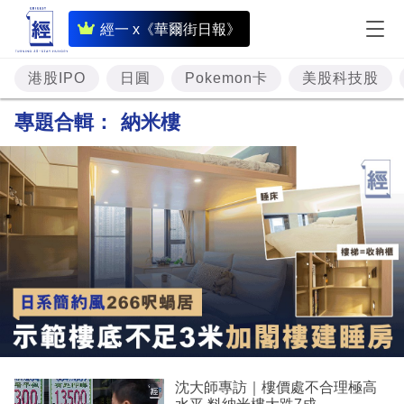
即
經一 x《華爾街日報》
時
財
港股IPO
日圓
Pokemon卡
美股科技股
經
專題合輯：
納米樓
專
題
投
資
樓
市
理
財
沈大師專訪｜樓價處不合理極高
商