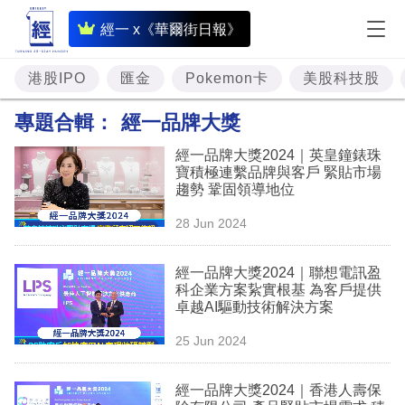
即
經一 x《華爾街日報》
時
財
港股IPO
匯金
Pokemon卡
美股科技股
經
專題合輯：
經一品牌大獎
專
經一品牌大獎2024｜英皇鐘錶珠
題
寶積極連繫品牌與客戶 緊貼市場
趨勢 鞏固領導地位
投
28 Jun 2024
資
樓
經一品牌大獎2024｜聯想電訊盈
科企業方案紥實根基 為客戶提供
市
卓越AI驅動技術解決方案
理
25 Jun 2024
財
經一品牌大獎2024｜香港人壽保
商