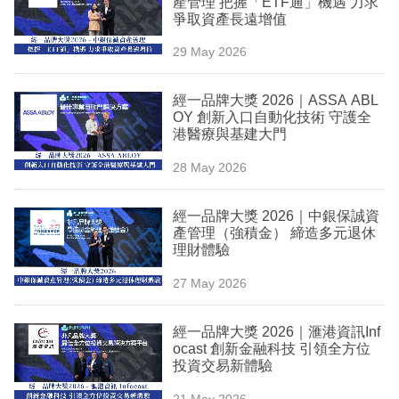
產管理 把握「ETF通」機遇 力求
業
爭取資產長遠增值
科
29 May 2026
技
經一品牌大獎 2026｜ASSA ABL
職
OY 創新入口自動化技術 守護全
港醫療與基建大門
場
28 May 2026
生
活
經一品牌大獎 2026｜中銀保誠資
產管理（強積金） 締造多元退休
時
理財體驗
事
27 May 2026
專
欄
經一品牌大獎 2026｜滙港資訊Inf
ocast 創新金融科技 引領全方位
訂
投資交易新體驗
閱
21 May 2026