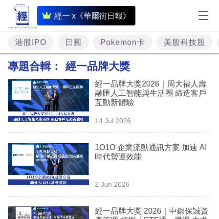
即
經一 x《華爾街日報》
時
財
港股IPO
日圓
Pokemon卡
美股科技股
經
專題合輯：
經一品牌大獎
專
經一品牌大獎2026｜周大福人壽
題
融匯人工智能與生活圈 締造客戶
互動新體驗
投
14 Jul 2026
資
樓
1O1O 企業流動通訊方案 加速 AI
時代營運效能
市
理
2 Jun 2026
財
經一品牌大獎 2026｜中銀保誠資
商