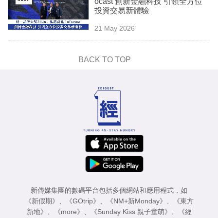
ocast 創新金融科技 引領全方位
業
投資交易新體驗
科
21 May 2026
技
BACK TO TOP
職
場
生
活
時
事
專
欄
新傳媒集團的數碼平台包括多個網站和應用程式，如
訂
《新假期》
、
《GOtrip》
、
《NM+新Monday》
、
《東方
閱
新地》
、
《more》
、
《Sunday Kiss 親子童萌》
、
《經