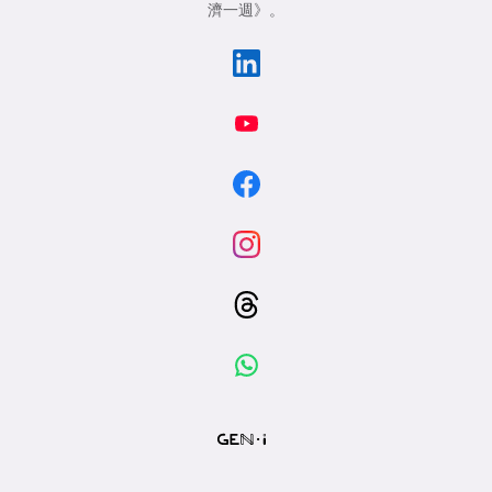
濟一週》
。
專
區