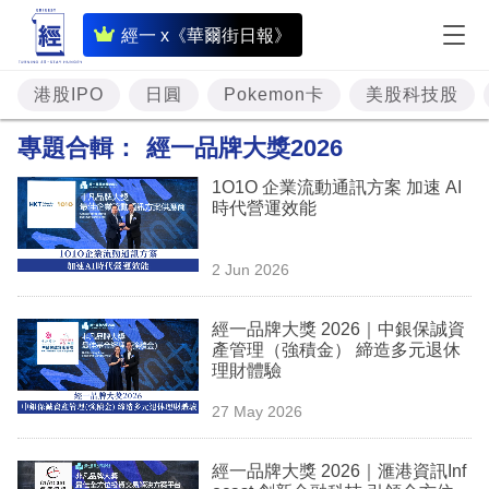
即
經一 x《華爾街日報》
時
財
港股IPO
日圓
Pokemon卡
美股科技股
經
專題合輯：
經一品牌大獎2026
專
1O1O 企業流動通訊方案 加速 AI
題
時代營運效能
投
2 Jun 2026
資
樓
經一品牌大獎 2026｜中銀保誠資
產管理（強積金） 締造多元退休
市
理財體驗
理
27 May 2026
財
經一品牌大獎 2026｜滙港資訊Inf
商