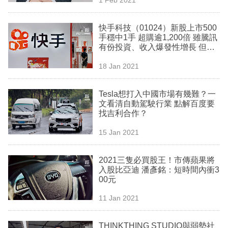
專
區
快手科技（01024）新股上市500
手穩中1手 超購逾1,200倍 雖騰訊
有份投資、收入爆發性增長 但暗
藏危機
18 Jan 2021
Tesla想打入中國市場有幾難？一
文看清自動駕駛行業 點解百度要
找吉利合作？
15 Jan 2021
2021三隻必買股王！市傳蘋果將
入股比亞迪 潘彥銘：短時間內衝3
00元
11 Jan 2021
THINKTHING STUDIO與弱勢社