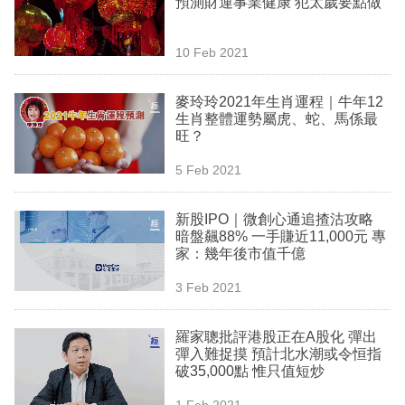
預測財運事業健康 犯太歲要點做
業
科
10 Feb 2021
技
麥玲玲2021年生肖運程｜牛年12
職
生肖整體運勢屬虎、蛇、馬係最
旺？
場
5 Feb 2021
生
活
新股IPO｜微創心通追揸沽攻略
暗盤飆88% 一手賺近11,000元 專
時
家：幾年後市值千億
事
3 Feb 2021
專
欄
羅家聰批評港股正在A股化 彈出
彈入難捉摸 預計北水潮或令恒指
訂
破35,000點 惟只值短炒
閱
1 Feb 2021