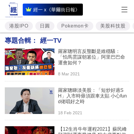
即
經一 x《華爾街日報》
時
財
港股IPO
日圓
Pokemon卡
美股科技股
經
專題合輯：
經一TV
專
羅家聰明言反壟斷是維穩騷：
題
「怕馬雲謀朝篡位」阿里巴巴命
運會如何？
投
8 Mar 2021
資
樓
羅家聰睇淡美股：「短炒好過S
H」入市時毋須跟車太貼 小心fun
市
d佬唱好之時
理
18 Feb 2021
財
【12生肖牛年運程2021】蘇民峰
商