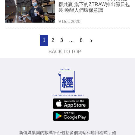
群共贏 旗下的ZTRAW推出節日包
裝 喚醒人們環保意識
9 Dec 2020
1
2
3
…
8
BACK TO TOP
新傳媒集團的數碼平台包括多個網站和應用程式，如