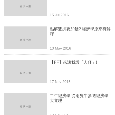
業
科
15 Jul 2016
技
點解雙拼要加錢? 經濟學原來有解
職
釋
場
13 May 2016
生
活
【FF】來讓我設「人仔」!
時
事
17 Nov 2015
專
欄
二牛經濟學 從兩隻牛參透經濟學
大道理
訂
閱
13 Nov 2015