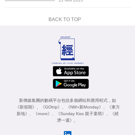
專
區
BACK TO TOP
新傳媒集團的數碼平台包括多個網站和應用程式，如
《新假期》
、
《GOtrip》
、
《NM+新Monday》
、
《東方
新地》
、
《more》
、
《Sunday Kiss 親子童萌》
、
《經
濟一週》
。