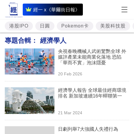
即
經一 x《華爾街日報》
時
財
港股IPO
日圓
Pokemon卡
美股科技股
經
專題合輯：
經濟學人
專
央視春晚機械人武術驚艷全球 外
題
媒評產業未能商業化落地 恐陷
「華而不實」泡沫隱憂
投
20 Feb 2026
資
樓
經濟學人報告 全球最佳經商環境
排名 新加坡連續16年蟬聯第一
市
理
21 Mar 2024
財
日劇列舉7大強國人失禮行為
商