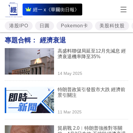
即
經一 x《華爾街日報》
時
財
港股IPO
日圓
Pokemon卡
美股科技股
經
專題合輯：
經濟衰退
專
高盛料聯儲局延至12月先減息 經
題
濟衰退機率降至35%
投
14 May 2025
資
樓
特朗普政策引發股市大跌 經濟前
景引關注
市
理
11 Mar 2025
財
貿易戰 2.0︳特朗普強推對等關
商