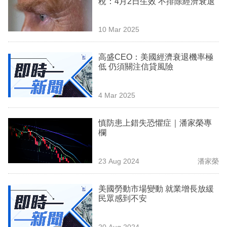
稅：4月2日生效 不排除經濟衰退
業
科
10 Mar 2025
技
高盛CEO：美國經濟衰退機率極
職
低 仍須關注信貸風險
場
4 Mar 2025
生
活
慎防患上錯失恐懼症｜潘家榮專
欄
時
事
23 Aug 2024
潘家榮
專
欄
美國勞動市場變動 就業增長放緩
民眾感到不安
訂
閱
20 Aug 2024