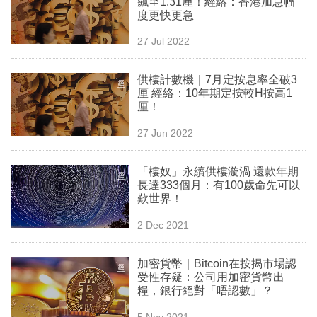
飆至1.31厘！經絡：香港加息幅
業
度更快更急
科
27 Jul 2022
技
供樓計數機｜7月定按息率全破3
職
厘 經絡：10年期定按較H按高1
厘！
場
27 Jun 2022
生
活
「樓奴」永續供樓漩渦 還款年期
長達333個月：有100歲命先可以
時
歎世界！
事
2 Dec 2021
專
欄
加密貨幣｜Bitcoin在按揭市場認
受性存疑：公司用加密貨幣出
訂
糧，銀行絕對「唔認數」？
閱
5 Nov 2021