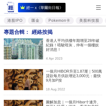
即
經一 x《華爾街日報》
時
財
港股IPO
匯金
Pokemon卡
美股科技股
經
專題合輯：
經絡按揭
專
香港人平均供樓年期增至28年破
題
紀錄！唔駛咁灰，仲有一個樓奴
好消息！
投
4 Apr 2023
資
樓
一個月HIBOR升至1.87厘｜500萬
貸款每月供款增近3,000元：最快
市
9月加P按
理
18 Aug 2022
財
圖解加息｜一個月Hibor十連升、
商