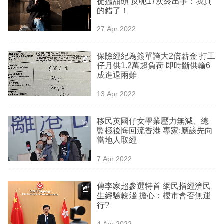
徒搵甜頭 反呃17次終出事：我真
業
的錯了！
科
27 Apr 2022
技
保險經紀為簽單誇大2倍薪金 打工
職
仔月供1.2萬超負荷 即時斷供輸6
成進退兩難
場
13 Apr 2022
生
活
移民英國仔女學業壓力無減、總
監極後悔回流香港 專家:應該先向
時
當地人取經
事
7 Apr 2022
專
欄
傳李家超參選特首 網民指經濟民
生經驗較淺 擔心：樓市會否無運
訂
行?
閱
4 Apr 2022