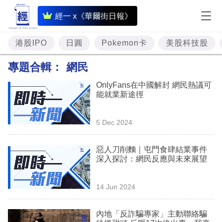
即
經一 x《華爾街日報》
時
財
港股IPO
日圓
Pokemon卡
美股科技股
經
專題合輯：
網民
專
OnlyFans在中國解封 網民熱議可
題
能就業新途徑
投
5 Dec 2024
資
樓
惡人刀削麵｜屯門食肆結業事件
深入探討：網民反應與未來展望
市
理
14 Jun 2024
財
內地「反詐騙專家」主動聯絡騙
商