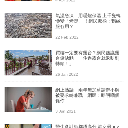
專
區
氣溫急凍｜用暖爐保溫 上千隻鴨
慘變「烤鴨」 ！網民揶揄：鴨絨
服冇用？
22 Feb 2022
買樓一定要有露台？網民熱議露
台優缺點：「住過露台就返唔到
轉頭！」
26 Jan 2022
網上熱話｜兩年無加薪請辭不解
被要求轉兼職 網民：唔明嗰個
係你
3 Jun 2021
醫生會計師都唔高分 港女最buy