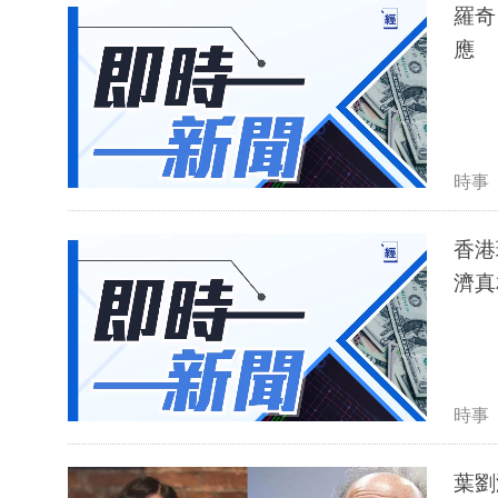
羅奇
應
時事
香港
濟真
時事
葉劉