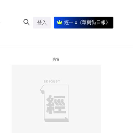
登入
經一 x《華爾街日報》
廣告