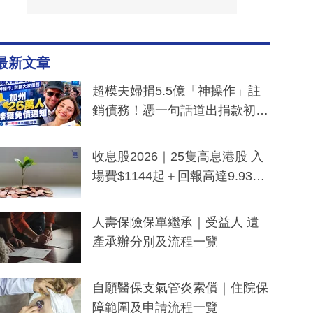
最新文章
超模夫婦捐5.5億「神操作」註
銷債務！憑一句話道出捐款初
衷：加州26萬人接獲免債通知、
一度被誤當詐騙手段
收息股2026｜25隻高息港股 入
場費$1144起＋回報高達9.93
厘！持續更新
人壽保險保單繼承｜受益人 遺
產承辦分別及流程一覽
自願醫保支氣管炎索償｜住院保
障範圍及申請流程一覽