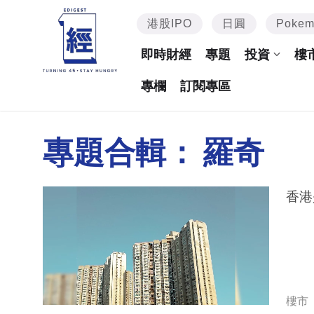
港股IPO
日圓
Poke
即時財經
專題
投資
樓
專欄
訂閱專區
專題合輯：
羅奇
香港
樓市