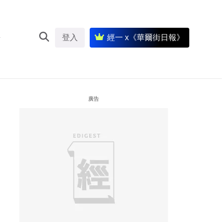
登入
經一 x《華爾街日報》
廣告