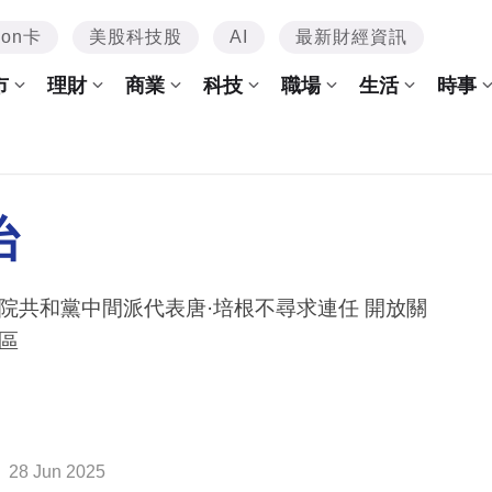
mon卡
美股科技股
AI
最新財經資訊
市
理財
商業
科技
職場
生活
時事
治
院共和黨中間派代表唐·培根不尋求連任 開放關
區
28 Jun 2025