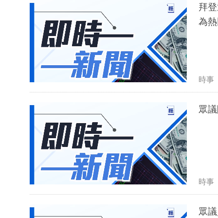
拜登
為熱
時事
眾議
時事
眾議