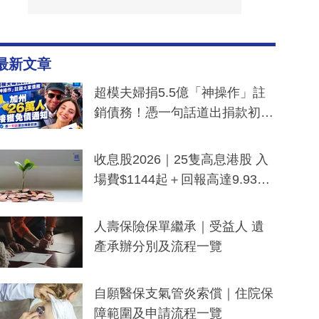
最新文章
超模夫婦捐5.5億「神操作」註
銷債務！憑一句話道出捐款初
衷：加州26萬人接獲免債通知、
一度被誤當詐騙手段
收息股2026｜25隻高息港股 入
場費$1144起＋回報高達9.93
厘！持續更新
人壽保險保單繼承｜受益人 遺
產承辦分別及流程一覽
自願醫保支氣管炎索償｜住院保
障範圍及申請流程一覽