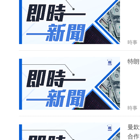
時事
特朗
時事
曼欽
合作