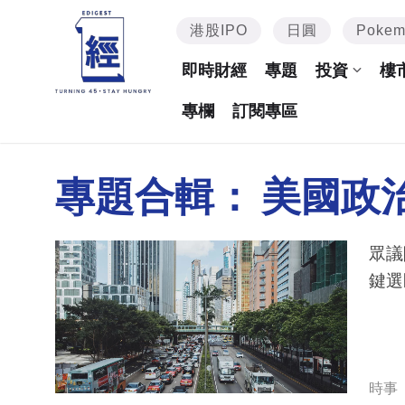
港股IPO
日圓
Poke
即時財經
專題
投資
樓
專欄
訂閱專區
專題合輯：
美國政
眾議
鍵選
時事