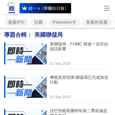
即
經一 x《華爾街日報》
時
財
港股IPO
日圓
Pokemon卡
美股科技股
經
專題合輯：
美國聯儲局
專
美聯儲局：FOMC 將進一步評估
題
資訊影響
投
21 Sep 2023
資
樓
摩根資管預測 聯儲局已完成加息
行動
市
理
15 Sep 2023
財
法巴預期美國明年第二季前減息
商