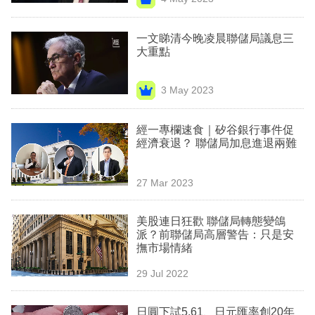
專
區
一文睇清今晚凌晨聯儲局議息三
大重點
3 May 2023
經一專欄速食｜矽谷銀行事件促
經濟衰退？ 聯儲局加息進退兩難
27 Mar 2023
美股連日狂歡 聯儲局轉態變鴿
派？前聯儲局高層警告：只是安
撫市場情緒
29 Jul 2022
日圓下試5.61、日元匯率創20年