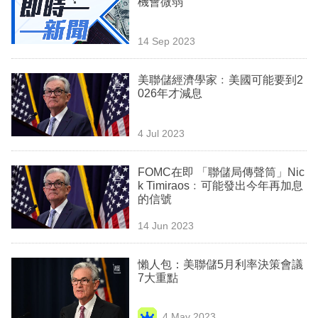
機會微弱
業
科
14 Sep 2023
技
美聯儲經濟學家﹕美國可能要到2
職
026年才減息
場
4 Jul 2023
生
活
FOMC在即 「聯儲局傳聲筒」Nic
k Timiraos﹕可能發出今年再加息
時
的信號
事
14 Jun 2023
專
欄
懶人包：美聯儲5月利率決策會議
7大重點
訂
閱
4 May 2023