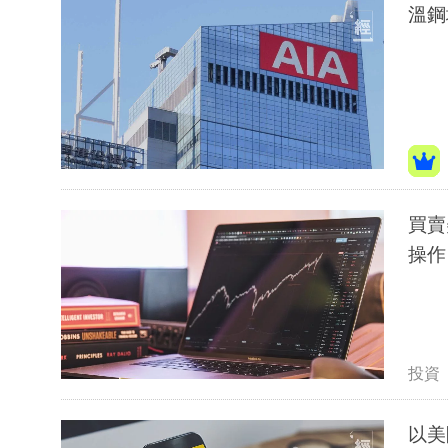
溫鋼
買賣
操作
投資
以美