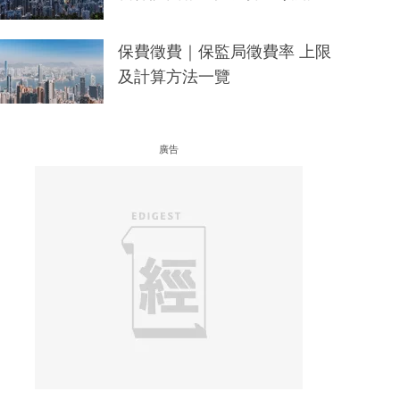
保費徵費｜保監局徵費率 上限
及計算方法一覽
廣告