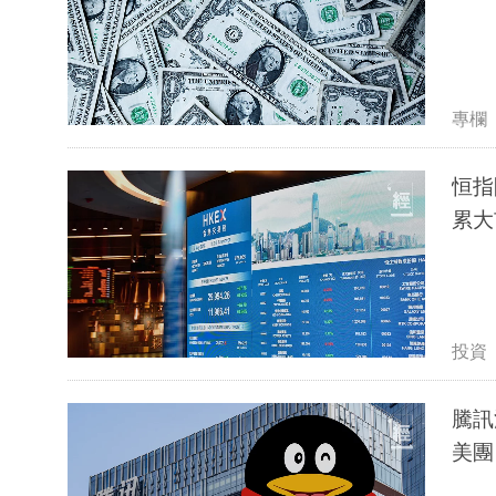
專欄
恒指
累大
投資
騰訊
美團