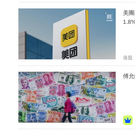
美團
1.8
港股
傅允