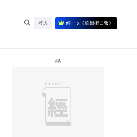
登入
經一 x《華爾街日報》
廣告