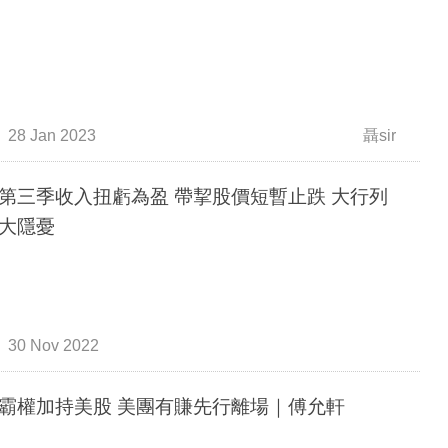
28 Jan 2023
聶sir
第三季收入扭虧為盈 帶挈股價短暫止跌 大行列
大隱憂
30 Nov 2022
霸權加持美股 美團有賺先行離場｜傅允軒