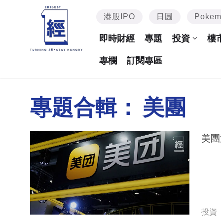
港股IPO
日圓
Poke
即時財經
專題
投資
樓
專欄
訂閱專區
專題合輯：
美團
美團
投資