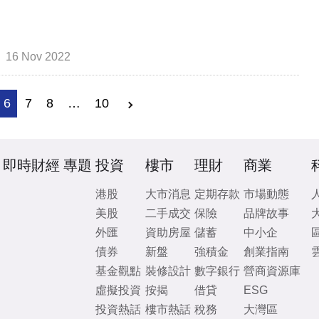
16 Nov 2022
6
7
8
…
10
即時財經
專題
投資
樓市
理財
商業
港股
大市消息
定期存款
市場動態
美股
二手成交
保險
品牌故事
外匯
資助房屋
儲蓄
中小企
債券
新盤
強積金
創業指南
基金觀點
裝修設計
數字銀行
營商資源庫
虛擬投資
按揭
借貸
ESG
投資熱話
樓市熱話
稅務
大灣區