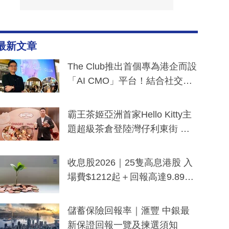
最新文章
The Club推出首個專為港企而設
「AI CMO」平台！結合社交聆
聽與廣東話大模型 助中小企數
分鐘生成「貼地」宣傳短片
霸王茶姬亞洲首家Hello Kitty主
題超級茶倉登陸灣仔利東街 推
出首創「伯爵紅茶色」Hello Kitt
y及香港限定特調系列
收息股2026｜25隻高息港股 入
場費$1212起＋回報高達9.89
厘！持續更新
儲蓄保險回報率｜滙豐 中銀最
新保證回報一覽及揀選須知