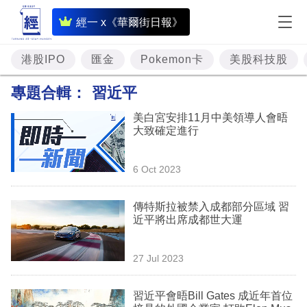
即
經一 x《華爾街日報》
時
財
港股IPO
匯金
Pokemon卡
美股科技股
經
專題合輯：
習近平
專
美白宮安排11月中美領導人會晤
題
大致確定進行
投
6 Oct 2023
資
樓
傳特斯拉被禁入成都部分區域 習
近平將出席成都世大運
市
理
27 Jul 2023
財
習近平會晤Bill Gates 成近年首位
商