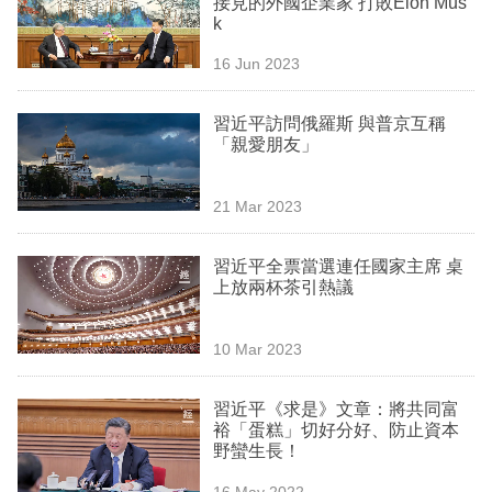
接見的外國企業家 打敗Elon Mus
業
k
科
16 Jun 2023
技
習近平訪問俄羅斯 與普京互稱
職
「親愛朋友」
場
21 Mar 2023
生
活
習近平全票當選連任國家主席 桌
上放兩杯茶引熱議
時
事
10 Mar 2023
專
欄
習近平《求是》文章：將共同富
裕「蛋糕」切好分好、防止資本
訂
野蠻生長！
閱
16 May 2022