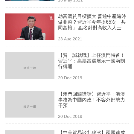
專
區
劫富濟貧目標擴大 普通中產隨時
做韭菜？習近平今年提65次「共
同富裕」 點名針對高收入人士
23 Aug 2021
【賀一誠就職】上任澳門特首！
習近平：高票當選展示一國兩制
行得通
20 Dec 2019
【澳門回歸講話】習近平：港澳
事務為中國內政！不容外部勢力
干預
20 Dec 2019
【中美貿易談判破冰】兩國達成