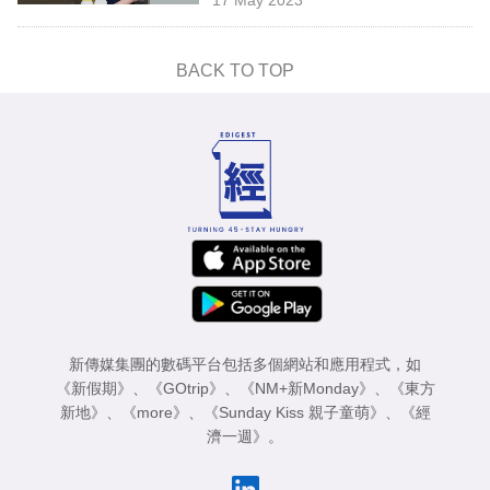
專
區
BACK TO TOP
新傳媒集團的數碼平台包括多個網站和應用程式，如
《新假期》
、
《GOtrip》
、
《NM+新Monday》
、
《東方
新地》
、
《more》
、
《Sunday Kiss 親子童萌》
、
《經
濟一週》
。