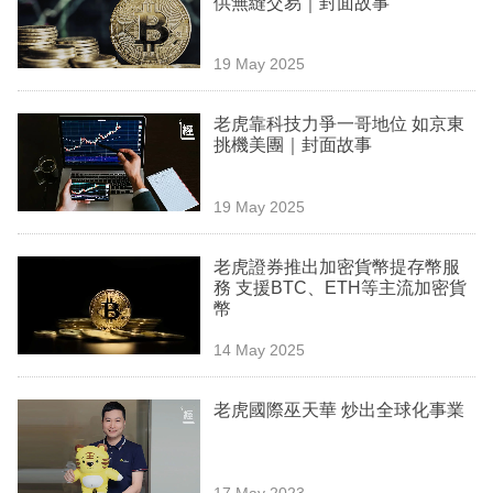
供無縫交易｜封面故事
業
科
19 May 2025
技
老虎靠科技力爭一哥地位 如京東
職
挑機美團｜封面故事
場
19 May 2025
生
活
老虎證券推出加密貨幣提存幣服
務 支援BTC、ETH等主流加密貨
時
幣
事
14 May 2025
專
欄
老虎國際巫天華 炒出全球化事業
訂
閱
17 May 2023