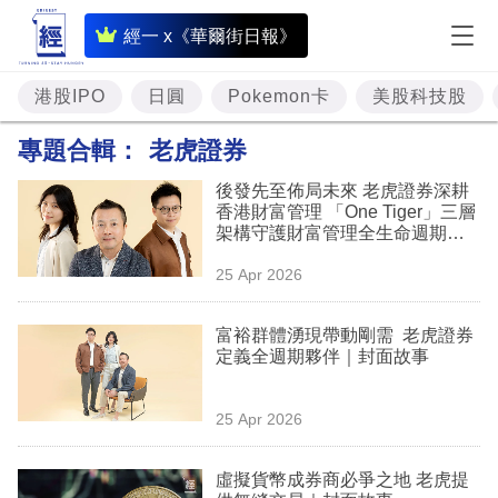
即
經一 x《華爾街日報》
時
財
港股IPO
日圓
Pokemon卡
美股科技股
經
專題合輯：
老虎證券
專
後發先至佈局未來 老虎證券深耕
題
香港財富管理 「One Tiger」三層
架構守護財富管理全生命週期｜
投
封面故事
25 Apr 2026
資
樓
富裕群體湧現帶動剛需 老虎證券
定義全週期夥伴｜封面故事
市
理
25 Apr 2026
財
虛擬貨幣成券商必爭之地 老虎提
商