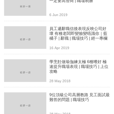
一定要高智商 | 職場制勝
業
科
6 Jun 2019
技
員工遞辭職信後表現反映公司好
職
壞 有種老闆即變臉變唔識你｜藍
橘子 | 辭職 | 職場技巧 | 經一專欄
場
16 Apr 2019
生
活
學烹飪做瑜伽練太極 6種嗜好 極
速提升職場表現 | 職場技巧 | 上位
時
攻略
事
28 May 2018
專
欄
9位頂級公司高層教路 見工面試最
難答的問題 | 職場技巧
訂
閱
28 May 2018