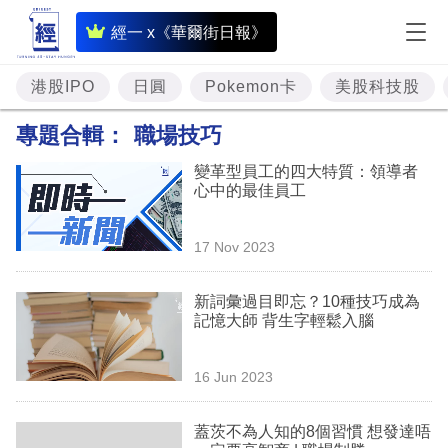
即
經一 x《華爾街日報》
時
財
港股IPO
日圓
Pokemon卡
美股科技股
經
專題合輯：
職場技巧
專
變革型員工的四大特質：領導者
題
心中的最佳員工
投
17 Nov 2023
資
樓
新詞彙過目即忘？10種技巧成為
記憶大師 背生字輕鬆入腦
市
理
16 Jun 2023
財
蓋茨不為人知的8個習慣 想發達唔
商