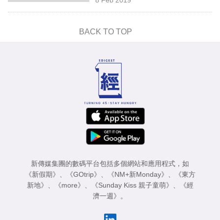
專
區
BACK TO TOP
新傳媒集團的數碼平台包括多個網站和應用程式，如
《新假期》
、
《GOtrip》
、
《NM+新Monday》
、
《東方
新地》
、
《more》
、
《Sunday Kiss 親子童萌》
、
《經
濟一週》
。