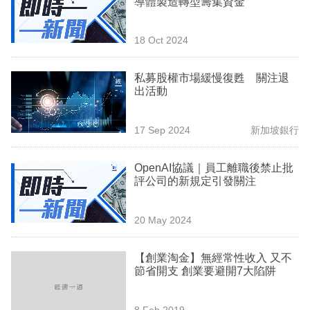
導體製造轉型籌集資金
業
科
18 Oct 2024
技
私募股權市場緩慢復甦 關注退
職
出活動
場
17 Sep 2024
新加坡銀行
生
活
OpenAI協議｜員工離職後禁止批
評公司的新規定引發關注
時
事
20 May 2024
專
欄
【創業淘金】無經常性收入 又不
節省開支 創業要避開7大陷阱
訂
閱
8 Feb 2019