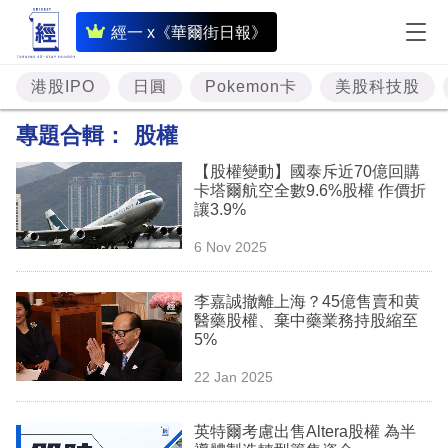
即
經一 x《華爾街日報》
時
財
港股IPO
日圓
Pokemon卡
美股科技股
經
專題合輯：
股權
專
【股權變動】國泰斥近70億回購
題
卡塔爾航空全數9.6%股權 作價折
讓3.9%
投
6 Nov 2025
資
樓
李嘉誠撤離上海？45億售賣和黄
醫藥股權、棄中藥業務持股縮至
市
5%
理
22 Jan 2025
財
英特爾考慮出售Altera股權 為半
商