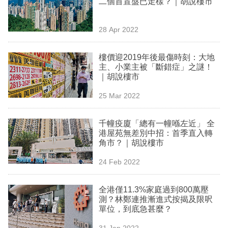
二個首置盤已走樣？｜胡說樓市
業
科
28 Apr 2022
技
樓價迎2019年後最傷時刻：大地
職
主、小業主被「斷錯症」之謎！
｜胡說樓市
場
25 Mar 2022
生
活
千幢疫廈「總有一幢喺左近」 全
港屋苑無差別中招：首季直入轉
時
角市？｜胡說樓市
事
24 Feb 2022
專
欄
全港僅11.3%家庭過到800萬壓
測？林鄭連推漸進式按揭及限呎
訂
單位，到底急甚麼？
閱
31 Jan 2022