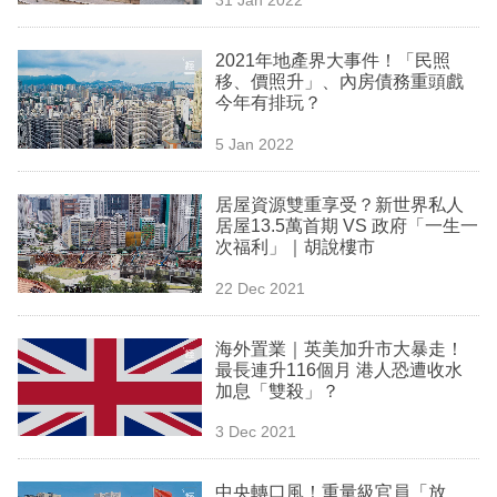
專
區
2021年地產界大事件！「民照
移、價照升」、內房債務重頭戲
今年有排玩？
5 Jan 2022
居屋資源雙重享受？新世界私人
居屋13.5萬首期 VS 政府「一生一
次福利」｜胡說樓市
22 Dec 2021
海外置業｜英美加升市大暴走！
最長連升116個月 港人恐遭收水
加息「雙殺」？
3 Dec 2021
中央轉口風！重量級官員「放