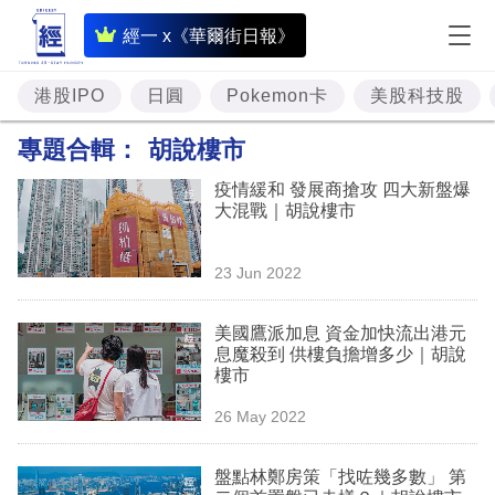
即
經一 x《華爾街日報》
時
財
港股IPO
日圓
Pokemon卡
美股科技股
經
專題合輯：
胡說樓市
專
疫情緩和 發展商搶攻 四大新盤爆
題
大混戰｜胡說樓市
投
23 Jun 2022
資
樓
美國鷹派加息 資金加快流出港元
息魔殺到 供樓負擔增多少｜胡說
市
樓市
理
26 May 2022
財
盤點林鄭房策「找咗幾多數」 第
商