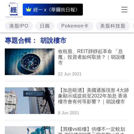
即
經一 x《華爾街日報》
時
財
港股IPO
日圓
Pokemon卡
美股科技股
經
專題合輯：
胡說樓市
專
收租股、REIT靜靜起革命 「息
題
魔」投資者如何取捨？｜胡說樓
市
投
22 Jun 2021
資
樓
【加息暗湧】美國通脹現形 4大跡
象顯示或提前至2022年加息 香港
市
樓市會有何等影響？｜胡說樓市
理
8 Jun 2021
財
【買樓vs租樓】供樓不一定較划
商