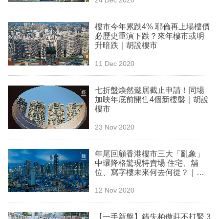
專
區
樓市今年累跌4% 耶倫再上場樓價
必歷史重演下跌？來年樓市或明
升暗跌｜胡說樓市
11 Dec 2020
七折盤煥然懿居截止申請！同場
加映年底前開售4個新樓盤｜胡說
樓市
23 Nov 2020
年尾回顧香港樓市三大「亂象」
中環降格驚現特賣場 住宅、舖
位、寫字樓未來何去何從？｜胡
說樓市
12 Nov 2020
【一手新盤】錯失柏傲莊不打緊 3