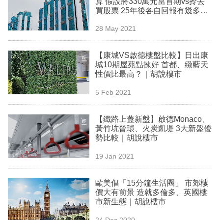
算 假設將330萬元當首期vs拎去
業
買股票 25年後各自回報有幾多｜
胡說樓市
科
28 May 2021
技
【康城VS啟德樓盤比較】日出康
職
城10期屋苑點揀好 首都、緻藍天
性價比最高？｜胡說樓市
場
5 Feb 2021
生
活
【鐵路上蓋新盤】啟德Monaco、
黃竹坑晉環、火炭凱堤 3大新盤優
時
勢比較｜胡說樓市
事
19 Jan 2021
專
欄
歐美倡「15分鐘生活圈」 市郊樓
價大有前景 造就多倫多、英國樓
訂
市新生態｜胡說樓市
閱
24 Dec 2020