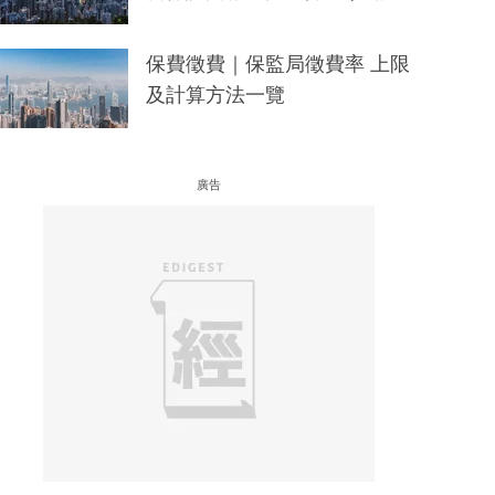
保費徵費｜保監局徵費率 上限
及計算方法一覽
廣告