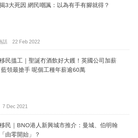
兆！揭3大死因 網民嘲諷：以為有手有腳就得？
熱話
22 Feb 2022
移民搵工｜聖誕冇酒飲好大鑊！英國公司加薪
 藍領最搶手 呢個工種年薪逾60萬
7 Dec 2021
移民｜BNO港人新興城市推介：曼城、伯明翰
「由零開始」？