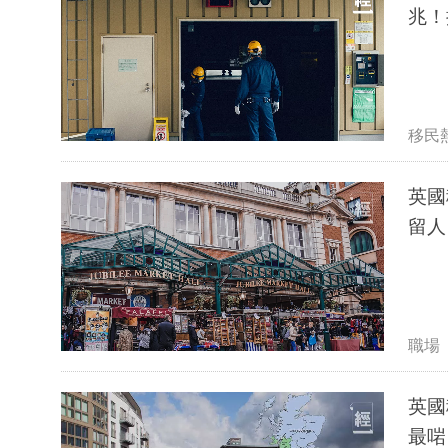
移民
英國
留人
職場
英國
最啱