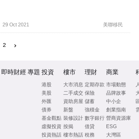
29 Oct 2021
美聯移民
2
即時財經
專題
投資
樓市
理財
商業
港股
大市消息
定期存款
市場動態
美股
二手成交
保險
品牌故事
外匯
資助房屋
儲蓄
中小企
債券
新盤
強積金
創業指南
基金觀點
裝修設計
數字銀行
營商資源庫
虛擬投資
按揭
借貸
ESG
投資熱話
樓市熱話
稅務
大灣區