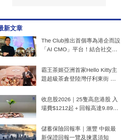
最新文章
The Club推出首個專為港企而設
「AI CMO」平台！結合社交聆
聽與廣東話大模型 助中小企數
分鐘生成「貼地」宣傳短片
霸王茶姬亞洲首家Hello Kitty主
題超級茶倉登陸灣仔利東街 推
出首創「伯爵紅茶色」Hello Kitt
y及香港限定特調系列
收息股2026｜25隻高息港股 入
場費$1212起＋回報高達9.89
厘！持續更新
儲蓄保險回報率｜滙豐 中銀最
新保證回報一覽及揀選須知