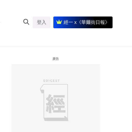
登入
經一 x《華爾街日報》
廣告