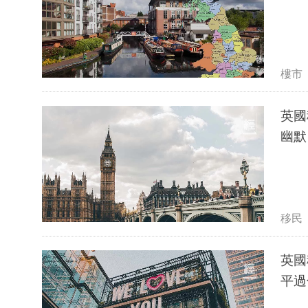
樓市
英國
幽默
移民
英國
平過