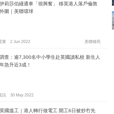
伊莉莎伯綫通車「很興奮」 移英港人落戶倫敦
外圍｜美聯環球
置業
2 Jun 2022
美聯移民
調查：逾7,300名中小學生赴英國讀私校 新生人
年急升近3成！
資訊
30 May 2022
英國搵工｜港人轉行做電工 開工6日被炒冇先