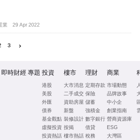
置業
29 Apr 2022
2
3
即時財經
專題
投資
樓市
理財
商業
港股
大市消息
定期存款
市場動態
美股
二手成交
保險
品牌故事
外匯
資助房屋
儲蓄
中小企
債券
新盤
強積金
創業指南
基金觀點
裝修設計
數字銀行
營商資源庫
虛擬投資
按揭
借貸
ESG
投資熱話
樓市熱話
稅務
大灣區