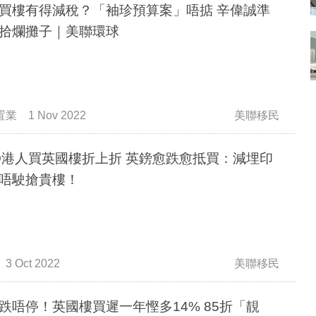
買樓有得減稅？「袖珍預算案」唔掂 辛偉誠準
拾爛攤子｜美聯環球
置業
1 Nov 2022
美聯移民
O港人買英國樓折上折 英鎊愈跌愈抵買：減埋印
唔駛搶貴樓！
3 Oct 2022
美聯移民
跌唔停！英國樓買遲一年慳多14% 85折「靚