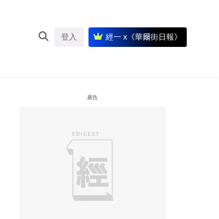
登入
經一 x《華爾街日報》
廣告