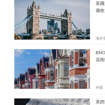
英國
備收
海外
BN
花稅
外匯
英鎊