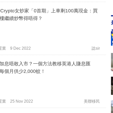
歲Crypto女炒家「0首期」上車剩100萬現金：買
樓繼續炒幣得唔得？
置業
9 Dec 2022
諗sir
加息唔敢入市？一個方法教移英港人賺息匯
每個月供少2,000蚊！
置業
25 Nov 2022
美聯移民