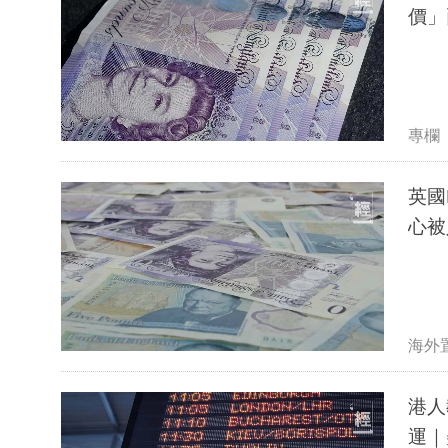
價」
專欄
英國
心被
海外
港人
運｜