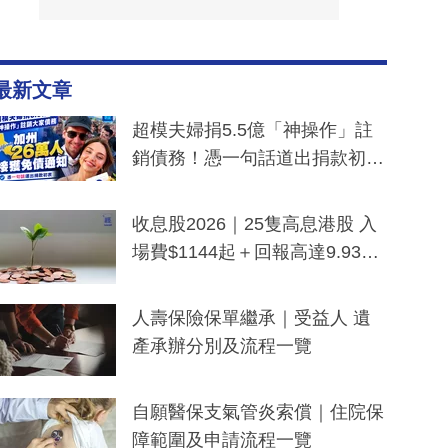
最新文章
超模夫婦捐5.5億「神操作」註
銷債務！憑一句話道出捐款初
衷：加州26萬人接獲免債通知、
一度被誤當詐騙手段
收息股2026｜25隻高息港股 入
場費$1144起＋回報高達9.93
厘！持續更新
人壽保險保單繼承｜受益人 遺
產承辦分別及流程一覽
自願醫保支氣管炎索償｜住院保
障範圍及申請流程一覽