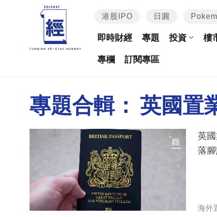
港股IPO
日圓
Poke
即時財經
專題
投資
樓
專欄
訂閱專區
專題合輯：
英國置
英國
落腳
海外