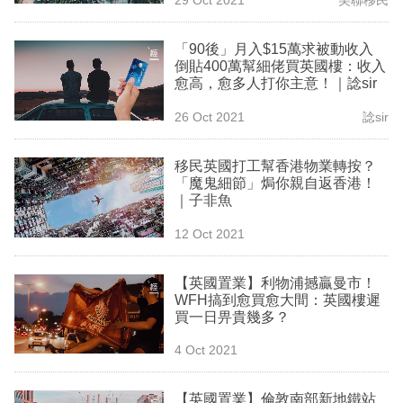
專
區
「90後」月入$15萬求被動收入
倒貼400萬幫細佬買英國樓：收入
愈高，愈多人打你主意！｜諗sir
26 Oct 2021
諗sir
移民英國打工幫香港物業轉按？
「魔鬼細節」焗你親自返香港！
｜子非魚
12 Oct 2021
【英國置業】利物浦撼贏曼市！
WFH搞到愈買愈大間：英國樓遲
買一日畀貴幾多？
4 Oct 2021
【英國置業】倫敦南部新地鐵站