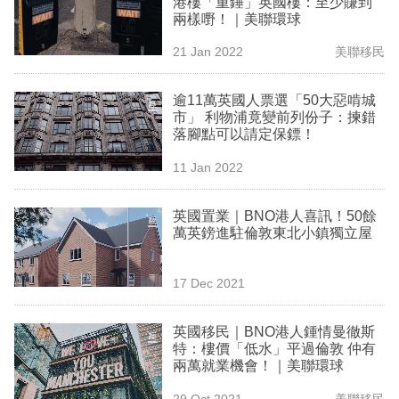
港樓「重錘」英國樓：至少賺到
業
兩樣嘢！｜美聯環球
科
21 Jan 2022
美聯移民
技
逾11萬英國人票選「50大惡啃城
職
市」 利物浦竟變前列份子：揀錯
落腳點可以請定保鏢！
場
11 Jan 2022
生
活
英國置業｜BNO港人喜訊！50餘
萬英鎊進駐倫敦東北小鎮獨立屋
時
事
17 Dec 2021
專
欄
英國移民｜BNO港人鍾情曼徹斯
特：樓價「低水」平過倫敦 仲有
訂
兩萬就業機會！｜美聯環球
閱
29 Oct 2021
美聯移民