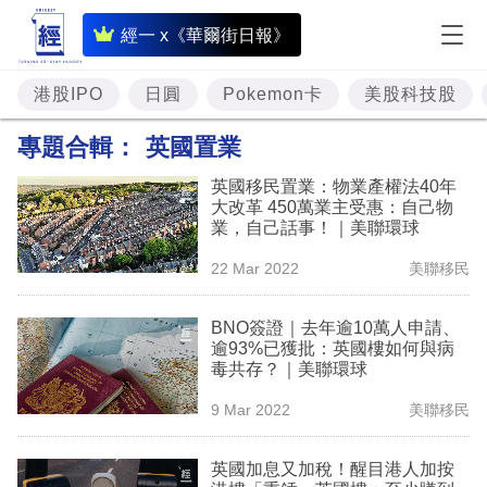
即
經一 x《華爾街日報》
時
財
港股IPO
日圓
Pokemon卡
美股科技股
經
專題合輯：
英國置業
專
英國移民置業：物業產權法40年
題
大改革 450萬業主受惠：自己物
業，自己話事！｜美聯環球
投
22 Mar 2022
美聯移民
資
樓
BNO簽證｜去年逾10萬人申請、
逾93%已獲批：英國樓如何與病
市
毒共存？｜美聯環球
理
9 Mar 2022
美聯移民
財
英國加息又加稅！醒目港人加按
商